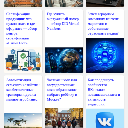
Сертификация
Где купить
Зачем аграрным
продукции: что
виртуальный номер
компаниям контент-
нужно знать и где
— обзор DID Virtual
маркетинг и
оформить — обзор
Numbers
собственные
центра
отраслевые медиа?
сертификации
«СигмаТест»
Автоматизация
Частная школа или
Как продвинуть
сельского хозяйства:
государственная:
сообщество
как беспилотные
какое образование
ВКонтакте —
тракторы и дроны
выбрать ребёнку в
повышаем охваты и
меняют агробизнес
Москве?
активность
аудитории