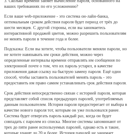
3. Сколько времени займет вычисление пароля, основанного на
ваших требованиях по его усложнению?
Если ваше web-приложение - это система он-лайн-банка,
оптимальным сроком действия пароля будет период от трёх до
шести месяцев. С другой стороны, если вы занимаетесь
интерактивной продажей цветов, можно разрешить пользователям
не менять пароли в течение года и более.
Подсказка: Если вы хотите, чтобы пользователи меняли пароли, но
не хотите навязывать им сроки действия, можно через
определенные интервалы времени отправлять им сообщения по
электронной почте о том, что их пароль устарел, в качестве
приложения давая ссылку на быструю замену пароля. Ещё один
способ, чтобы заставить пользователей менять пароль - это
предоставить им право самим устанавливать срок действия пароля.
Срок действия непосредственно связан с историей пароля, которая
представляет собой список предыдущих паролей, употребляемых
данным пользователем. История пароля предостерегает от выбора в
качестве нового пароля тот, которым он уже пользовался ранее.
Система будет отвергать пароль каждый раз, когда он будет
совпадать с паролем из списка. Многие системы запоминают от
трех до пяти ранее используемых паролей, однако есть и такие,
которые хранят до 20 и более. История паролей не занимает