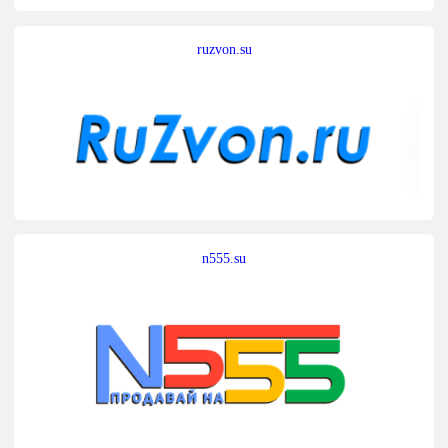
ruzvon.su
n555.su