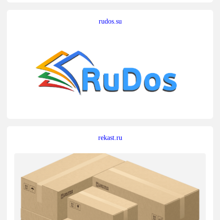
rudos.su
rekast.ru