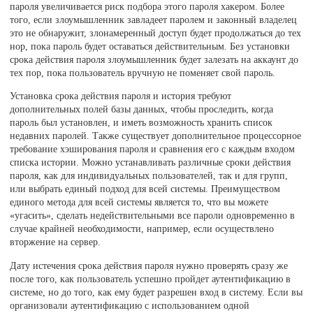
пароля увеличивается риск подбора этого пароля хакером. Более
того, если злоумышленник завладеет паролем и законный владелец
это не обнаружит, злонамеренный доступ будет продолжаться до тех
нор, пока пароль будет оставаться действительным. Без установки
срока действия пароля злоумышленник будет залезать на аккаунт до
тех пор, пока пользователь вручную не поменяет свой пароль.
Установка срока действия пароля и история требуют
дополнительных полей базы данных, чтобы проследить, когда
пароль был установлен, и иметь возможность хранить список
недавних паролей. Также существует дополнительное процессорное
требование хэширования пароля и сравнения его с каждым входом
списка истории. Можно устанавливать различные сроки действия
пароля, как для индивидуальных пользователей, так и для групп,
или выбрать единый подход для всей системы. Преимуществом
единого метода для всей системы является то, что вы можете
«угасить», сделать недействительными все пароли одновременно в
случае крайней необходимости, например, если осуществлено
вторжение на сервер.
Дату истечения срока действия пароля нужно проверять сразу же
после того, как пользователь успешно пройдет аутентификацию в
системе, но до того, как ему будет разрешен вход в систему. Если вы
организовали аутентификацию с использованием одной