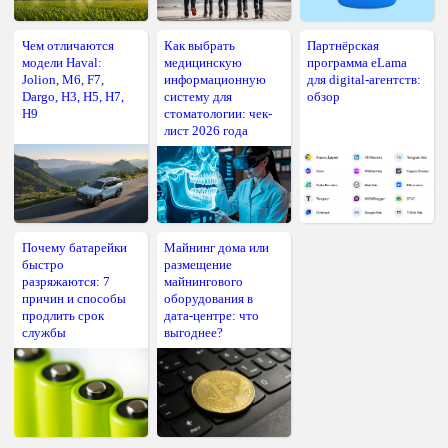
Чем отличаются
Как выбрать
Партнёрская
модели Haval:
медицинскую
программа eLama
Jolion, M6, F7,
информационную
для digital-агентств:
Dargo, H3, H5, H7,
систему для
обзор
H9
стоматологии: чек-
лист 2026 года
Почему батарейки
Майнинг дома или
быстро
размещение
разряжаются: 7
майнингового
причин и способы
оборудования в
продлить срок
дата-центре: что
службы
выгоднее?