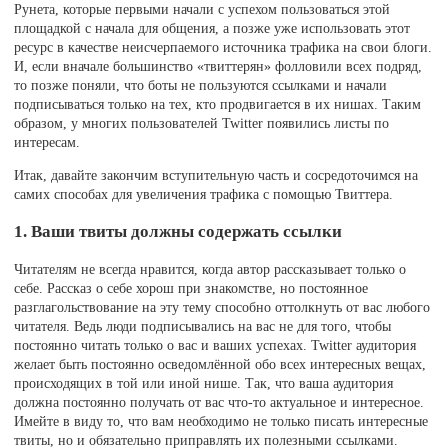
Рунета, которые первыми начали с успехом пользоваться этой
площадкой с начала для общения, а позже уже использовать этот
ресурс в качестве неисчерпаемого источника трафика на свои блоги.
И, если вначале большинство «твиттерян» фолловили всех подряд,
то позже поняли, что боты не пользуются ссылками и начали
подписываться только на тех, кто продвигается в их нишах. Таким
образом, у многих пользователей Twitter появились листы по
интересам.
Итак, давайте закончим вступительную часть и сосредоточимся на
самих способах для увеличения трафика с помощью Твиттера.
1. Ваши твиты должны содержать ссылки
Читателям не всегда нравится, когда автор рассказывает только о
себе. Рассказ о себе хорош при знакомстве, но постоянное
разглагольствование на эту тему способно оттолкнуть от вас любого
читателя. Ведь люди подписывались на вас не для того, чтобы
постоянно читать только о вас и ваших успехах. Twitter аудитория
желает быть постоянно осведомлённой обо всех интересных вещах,
происходящих в той или иной нише. Так, что ваша аудитория
должна постоянно получать от вас что-то актуальное и интересное.
Имейте в виду то, что вам необходимо не только писать интересные
твиты, но и обязательно приправлять их полезными ссылками.