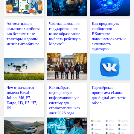
Автоматизация
Частная школа или
Как продвинуть
сельского хозяйства:
государственная:
сообщество
как беспилотные
какое образование
ВКонтакте —
тракторы и дроны
выбрать ребёнку в
повышаем охваты и
меняют агробизнес
Москве?
активность
аудитории
Чем отличаются
Как выбрать
Партнёрская
модели Haval:
медицинскую
программа eLama
Jolion, M6, F7,
информационную
для digital-агентств:
Dargo, H3, H5, H7,
систему для
обзор
H9
стоматологии: чек-
лист 2026 года