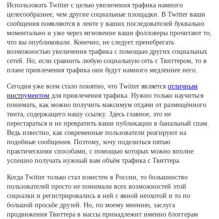
Использовать Twitter с целью увеличения трафика намного
целесообразнее, чем другие социальные площадки. В Twitter ваши
сообщения появляются в ленте у ваших последователей буквально
моментально и уже через мгновение ваши фолловеры прочитают то,
что вы опубликовали. Конечно, не следует пренебрегать
возможностью увеличения трафика с помощью других социальных
сетей. Но, если сравнить любую социальную сеть с Твиттером, то в
плане привлечения трафика они будут намного медленнее него.
Сегодня уже всем стало понятно, что Twitter является
отличным
инструментом
для привлечения трафика. Нужно только научиться
понимать, как можно получить максимум отдачи от размещённого
твита, содержащего нашу ссылку. Здесь главное, это не
перестараться и не превратить ваши публикации в банальный спам.
Ведь известно, как современные пользователи реагируют на
подобные сообщения. Поэтому, хочу поделиться пятью
практическими способами, с помощью которых можно вполне
успешно получать нужный вам объём трафика с Твиттера.
Когда Twitter только стал известен в России, то большинство
пользователей просто не понимали всех возможностей этой
социалки и регистрировались в ней с явной неохотой и то по
большой просьбе друзей. Но, по моему мнению, заслуга
продвижения Твиттера в массы принадлежит именно блоггерам