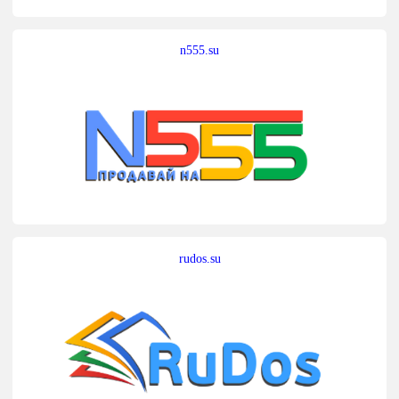
n555.su
rudos.su