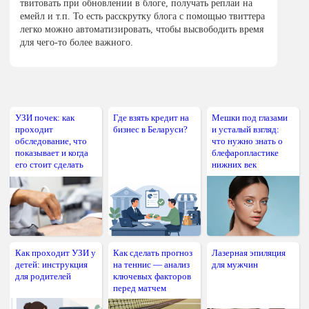
твитовать при обновлении в блоге, получать реплаи на
емейл и т.п. То есть расскрутку блога с помощью твиттера
легко можно автоматизировать, чтобы высвободить время
для чего-то более важного.
УЗИ почек: как
Где взять кредит на
Мешки под глазами
проходит
бизнес в Беларуси?
и усталый взгляд:
обследование, что
что нужно знать о
показывает и когда
блефаропластике
его стоит сделать
нижних век
Как проходит УЗИ у
Как сделать прогноз
Лазерная эпиляция
детей: инструкция
на теннис — анализ
для мужчин
для родителей
ключевых факторов
перед матчем