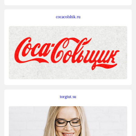
cocacolshik.ru
torgtut.su