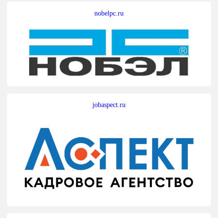
nobelpc.ru
jobaspect.ru