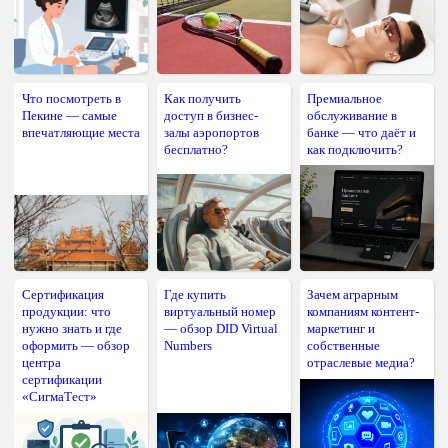
Что посмотреть в
Как получить
Премиальное
Пекине — самые
доступ в бизнес-
обслуживание в
впечатляющие места
залы аэропортов
банке — что даёт и
бесплатно?
как подключить?
Сертификация
Где купить
Зачем аграрным
продукции: что
виртуальный номер
компаниям контент-
нужно знать и где
— обзор DID Virtual
маркетинг и
оформить — обзор
Numbers
собственные
центра
отраслевые медиа?
сертификации
«СигмаТест»