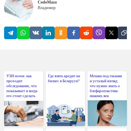
CodoMaza
Владимир
УЗИ почек: как
Где взять кредит на
Мешки под глазами
проходит
бизнес в Беларуси?
и усталый взгляд:
обследование, что
что нужно знать о
показывает и когда
блефаропластике
его стоит сделать
нижних век