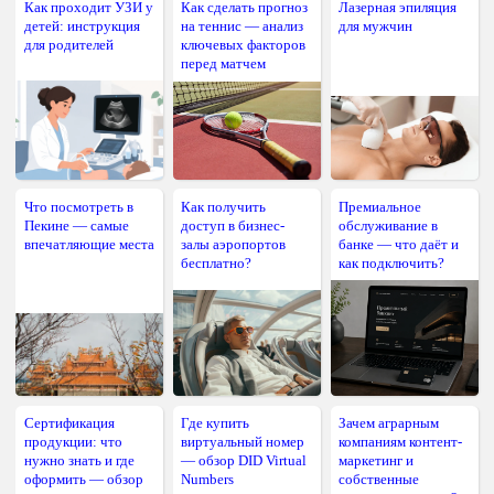
Как проходит УЗИ у
Как сделать прогноз
Лазерная эпиляция
детей: инструкция
на теннис — анализ
для мужчин
для родителей
ключевых факторов
перед матчем
Что посмотреть в
Как получить
Премиальное
Пекине — самые
доступ в бизнес-
обслуживание в
впечатляющие места
залы аэропортов
банке — что даёт и
бесплатно?
как подключить?
Сертификация
Где купить
Зачем аграрным
продукции: что
виртуальный номер
компаниям контент-
нужно знать и где
— обзор DID Virtual
маркетинг и
оформить — обзор
Numbers
собственные