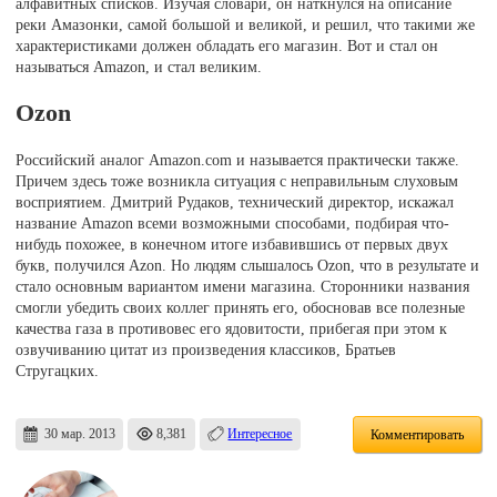
алфавитных списков. Изучая словари, он наткнулся на описание
реки Амазонки, самой большой и великой, и решил, что такими же
характеристиками должен обладать его магазин. Вот и стал он
называться Amazon, и стал великим.
Ozon
Российский аналог Amazon.com и называется практически также.
Причем здесь тоже возникла ситуация с неправильным слуховым
восприятием. Дмитрий Рудаков, технический директор, искажал
название Amazon всеми возможными способами, подбирая что-
нибудь похожее, в конечном итоге избавившись от первых двух
букв, получился Azon. Но людям слышалось Ozon, что в результате и
стало основным вариантом имени магазина. Сторонники названия
смогли убедить своих коллег принять его, обосновав все полезные
качества газа в противовес его ядовитости, прибегая при этом к
озвучиванию цитат из произведения классиков, Братьев
Стругацких.
30 мар. 2013
8,381
Интересное
Комментировать