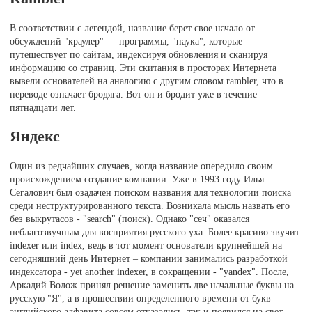
В соответствии с легендой, название берет свое начало от
обсуждений "краулер" — программы, "паука", которые
путешествует по сайтам, индексируя обновления и сканируя
информацию со страниц. Эти скитания в просторах Интернета
вывели основателей на аналогию с другим словом rambler, что в
переводе означает бродяга. Вот он и бродит уже в течение
пятнадцати лет.
Яндекс
Один из редчайших случаев, когда название опередило своим
происхождением создание компании. Уже в 1993 году Илья
Сегалович был озадачен поиском названия для технологии поиска
среди неструктурированного текста. Возникала мысль назвать его
без выкрутасов - "search" (поиск). Однако "сеч" оказался
неблагозвучным для восприятия русского уха. Более красиво звучит
indexer или index, ведь в тот момент основатели крупнейшей на
сегодняшний день Интернет – компании занимались разработкой
индексатора - yet another indexer, в сокращении - "yandex". После,
Аркадий Волож принял решение заменить две начальные буквы на
русскую "Я", а в прошествии определенного времени от букв
английского алфавита совсем отказались, так и появился на свет