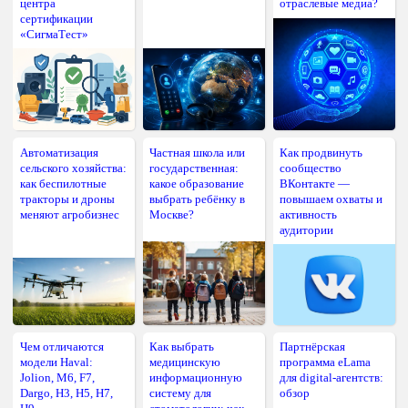
центра
отраслевые медиа?
сертификации
«СигмаТест»
Автоматизация
Частная школа или
Как продвинуть
сельского хозяйства:
государственная:
сообщество
как беспилотные
какое образование
ВКонтакте —
тракторы и дроны
выбрать ребёнку в
повышаем охваты и
меняют агробизнес
Москве?
активность
аудитории
Чем отличаются
Как выбрать
Партнёрская
модели Haval:
медицинскую
программа eLama
Jolion, M6, F7,
информационную
для digital-агентств:
Dargo, H3, H5, H7,
систему для
обзор