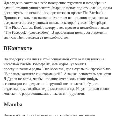
Идея удачно сочетала в себе поощрение студентов и неодобрение
администрации университета. Марк не попал под отчисление, но на
достигнутом не остановился, организовав проект The Facebook.
Принято считать, что название взято им от названия справочника,
выдаваемого всем ученикам школы, в которой учился Цукерберг,
"The Photo Address Book", которую все просто и незатейливо звали
"The Facebook" (фотоальбом). В прошествии некоторого времени
артикль The потерялся за ненадобностью.
ВКонтакте
На подборку названия к этой социальной сети оказали влияние
несколько фактов. Во-первых, Лев Дуров, увлекался
прослушиванием радио "Эхо Москвы", где актуальной фразой было
"В полном контакте с информацией". А также, основатель соц. сети
Л.Дуров не хотел, чтобы название имело хоть какие-нибудь
ассоциации с определенной группой пользователей, будь то
студенты, домохозяйки, одноклассники и т.д. На ум пришло слово
контакт – с родственниками, знакомыми, друзьями.
Mamba
Ничего общего у сайта знакомств с конфетами, носящими