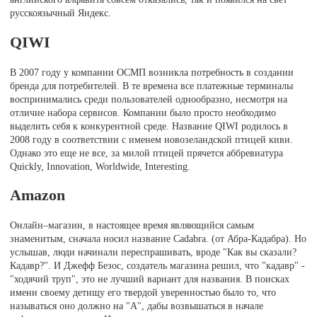
русскоязычный Яндекс.
QIWI
В 2007 году у компании ОСМП возникла потребность в создании
бренда для потребителей. В те времена все платежные терминалы
воспринимались среди пользователей однообразно, несмотря на
отличие набора сервисов. Компании было просто необходимо
выделить себя к конкурентной среде. Название QIWI родилось в
2008 году в соответствии с именем новозеландской птицей киви.
Однако это еще не все, за милой птицей прячется аббревиатура
Quickly, Innovation, Worldwide, Interesting.
Amazon
Онлайн–магазин, в настоящее время являющийся самым
знаменитым, сначала носил название Cadabra. (от Абра-Кадабра). Но
услышав, люди начинали переспрашивать, вроде "Как вы сказали?
Кадавр?". И Джефф Безос, создатель магазина решил, что "кадавр" -
"ходячий труп", это не лучший вариант для названия. В поисках
имени своему детищу его твердой уверенностью было то, что
называться оно должно на "А", дабы возвышаться в начале