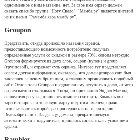
одноименное с ним название, нет. За свое имя сервер должен
сказать спасибо группе "Ногу Свело". "Мамба.ру" является цитатой
из их песни "Рамамба хара мамбу ру".
Groupon
Представить, откуда произошло названия сервиса,
предоставляющего возможность потребителю получать
определенные услуги со скидкой в размере 70%, совсем нетрудно.
Groupon формируется из двух слов, coupon (купон) и group
(групповой), и отражает суть сервиса. Интерес тут представляет
совсем другая информация, оказалось, что домен groupon.com был
закреплен за неким британцем, желающим организовать подобный
сайт. Основатели Groupon предлагали ему вступить в долю, от чего
он неизменно отказывался. Тогда, по признанию Эндрю Масона,
основателя ресурса, пришлось немного схитрить. Компаньоны
зарегистрировали торговую марку под этим именем, право
использования которой, распростерлось и на территорию
Великобритании. Владельцу домена, превратившемуся
автоматически в нарушителя, пришлось согласиться с условиями
сделки.
Rambler