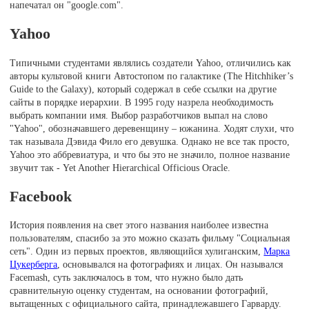
напечатал он "google.com".
Yahoo
Типичными студентами являлись создатели Yahoo, отличились как
авторы культовой книги Автостопом по галактике (The Hitchhiker’s
Guide to the Galaxy), который содержал в себе ссылки на другие
сайты в порядке иерархии. В 1995 году назрела необходимость
выбрать компании имя. Выбор разработчиков выпал на слово
"Yahoo", обозначавшего деревенщину – южанина. Ходят слухи, что
так называла Дэвида Фило его девушка. Однако не все так просто,
Yahoo это аббревиатура, и что бы это не значило, полное название
звучит так - Yet Another Hierarchical Officious Oracle.
Facebook
История появления на свет этого названия наиболее известна
пользователям, спасибо за это можно сказать фильму "Социальная
сеть". Один из первых проектов, являющийся хулиганским,
Марка
Цукерберга
, основывался на фотографиях и лицах. Он назывался
Facemash, суть заключалось в том, что нужно было дать
сравнительную оценку студентам, на основании фотографий,
вытащенных с официального сайта, принадлежавшего Гарварду.