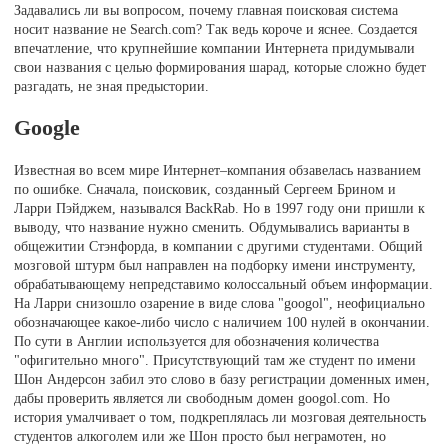
Задавались ли вы вопросом, почему главная поисковая система
носит название не Search.com? Так ведь короче и яснее. Создается
впечатление, что крупнейшие компании Интернета придумывали
свои названия с целью формирования шарад, которые сложно будет
разгадать, не зная предыстории.
Google
Известная во всем мире Интернет–компания обзавелась названием
по ошибке. Сначала, поисковик, созданный Сергеем Брином и
Ларри Пэйджем, назывался BackRab. Но в 1997 году они пришли к
выводу, что название нужно сменить. Обдумывались варианты в
общежитии Стэнфорда, в компании с другими студентами. Общий
мозговой штурм был направлен на подборку имени инструменту,
обрабатывающему непредставимо колоссальный объем информации.
На Ларри снизошло озарение в виде слова "googol", неофициально
обозначающее какое-либо число с наличием 100 нулей в окончании.
По сути в Англии используется для обозначения количества
"офигительно много". Присутствующий там же студент по имени
Шон Андерсон забил это слово в базу регистрации доменных имен,
дабы проверить является ли свободным домен googol.com. Но
история умалчивает о том, подкреплялась ли мозговая деятельность
студентов алкоголем или же Шон просто был неграмотен, но