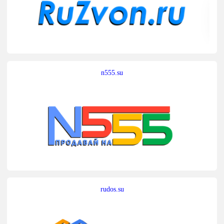
n555.su
rudos.su