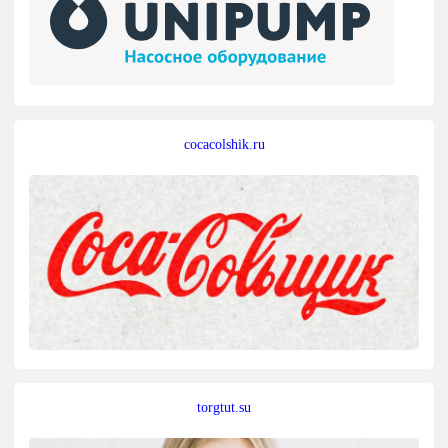
cocacolshik.ru
torgtut.su