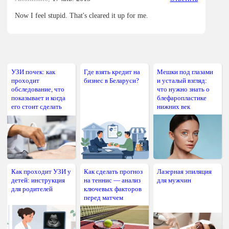
Now I feel stupid. That's cleared it up for me.
УЗИ почек: как
Где взять кредит на
Мешки под глазами
проходит
бизнес в Беларуси?
и усталый взгляд:
обследование, что
что нужно знать о
показывает и когда
блефаропластике
его стоит сделать
нижних век
Как проходит УЗИ у
Как сделать прогноз
Лазерная эпиляция
детей: инструкция
на теннис — анализ
для мужчин
для родителей
ключевых факторов
перед матчем