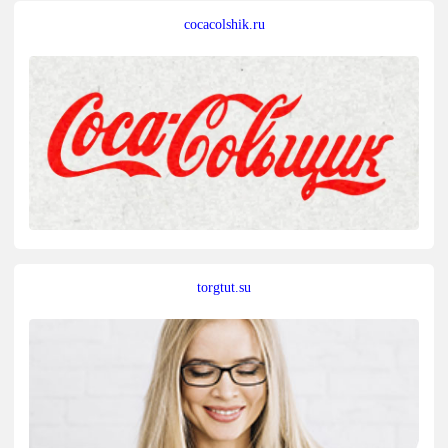
cocacolshik.ru
torgtut.su