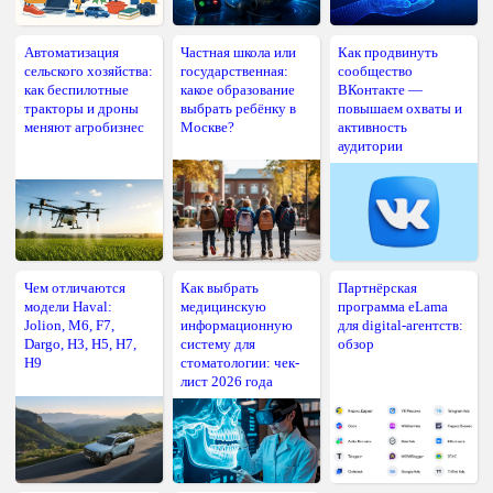
Автоматизация
Частная школа или
Как продвинуть
сельского хозяйства:
государственная:
сообщество
как беспилотные
какое образование
ВКонтакте —
тракторы и дроны
выбрать ребёнку в
повышаем охваты и
меняют агробизнес
Москве?
активность
аудитории
Чем отличаются
Как выбрать
Партнёрская
модели Haval:
медицинскую
программа eLama
Jolion, M6, F7,
информационную
для digital-агентств:
Dargo, H3, H5, H7,
систему для
обзор
H9
стоматологии: чек-
лист 2026 года