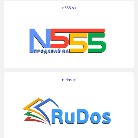
n555.su
rudos.su