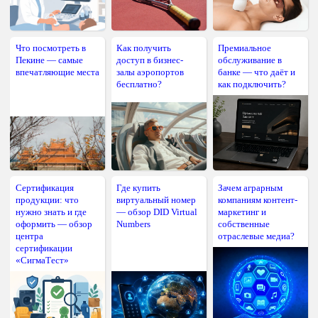
Что посмотреть в
Как получить
Премиальное
Пекине — самые
доступ в бизнес-
обслуживание в
впечатляющие места
залы аэропортов
банке — что даёт и
бесплатно?
как подключить?
Сертификация
Где купить
Зачем аграрным
продукции: что
виртуальный номер
компаниям контент-
нужно знать и где
— обзор DID Virtual
маркетинг и
оформить — обзор
Numbers
собственные
центра
отраслевые медиа?
сертификации
«СигмаТест»