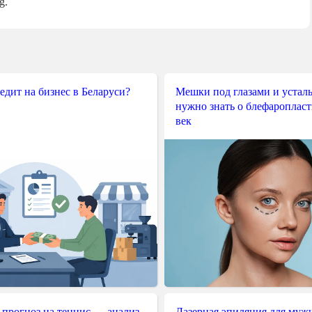
g.
редит на бизнес в Беларуси?
Мешки под глазами и усталы
нужно знать о блефароплас
век
 прогноз на теннис — анализ
Лазерная эпиляция для муж