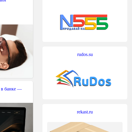
rudos.su
 в банке —
rekast.ru