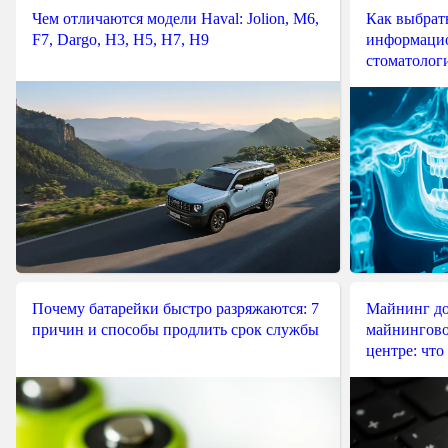
Чем отличаются модели Haval: Jolion, M6,
Как выбрат
F7, Dargo, H3, H5, H7, H9
информацио
стоматологи
Почему батарейки быстро разряжаются: 7
Майнинг до
причин и способы продлить срок службы
майнингово
центре: что