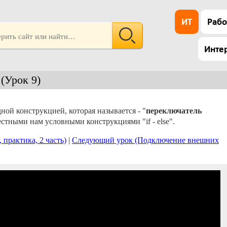
ИТ
Рабо
Инте
(Урок 9)
ной конструкцией, которая называется - "
переключатель
вестными нам условными конструкциями "if - else".
практика, 2 часть)
|
Следующий урок (Подключение внешних