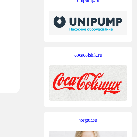
unipump.ru
cocacolshik.ru
torgtut.su