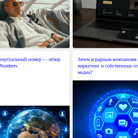
 виртуальный номер — обзор
Зачем аграрным компаниям 
 Numbers
маркетинг и собственные о
медиа?