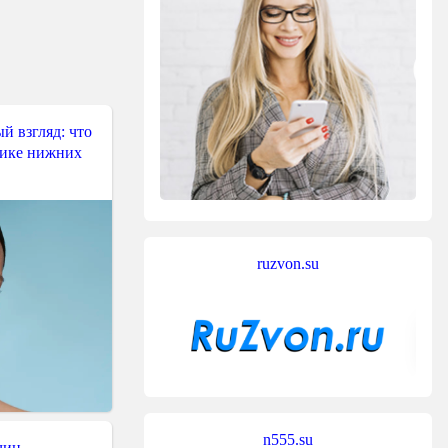
й взгляд: что
тике нижних
ruzvon.su
n555.su
чин