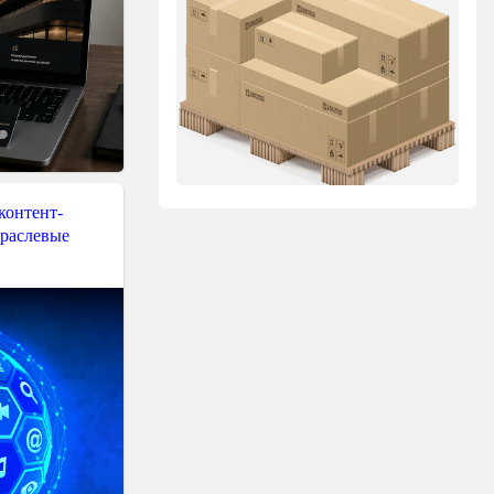
контент-
траслевые