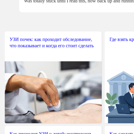
Was totally stuck until I read this, now back up and runnin
УЗИ почек: как проходит обследование,
Где взять к
что показывает и когда его стоит сделать
Как проходит УЗИ у детей: инструкция
Как сделать