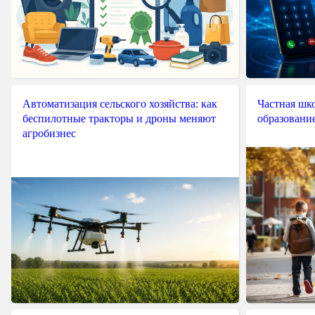
Автоматизация сельского хозяйства: как
Частная шко
беспилотные тракторы и дроны меняют
образовани
агробизнес