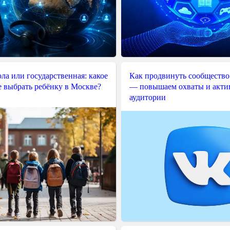
ла или государственная: какое
Как продвинуть сообщество
е выбрать ребёнку в Москве?
— повышаем охваты и акти
аудитории