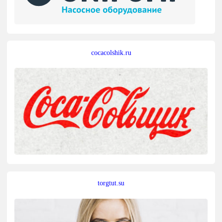
cocacolshik.ru
torgtut.su