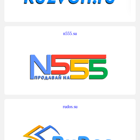
n555.su
rudos.su