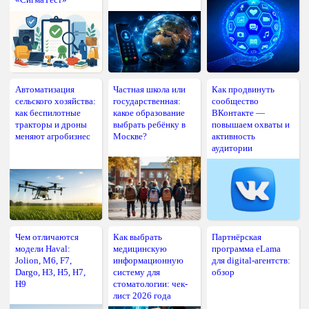
Автоматизация
Частная школа или
Как продвинуть
сельского хозяйства:
государственная:
сообщество
как беспилотные
какое образование
ВКонтакте —
тракторы и дроны
выбрать ребёнку в
повышаем охваты и
меняют агробизнес
Москве?
активность
аудитории
Чем отличаются
Как выбрать
Партнёрская
модели Haval:
медицинскую
программа eLama
Jolion, M6, F7,
информационную
для digital-агентств:
Dargo, H3, H5, H7,
систему для
обзор
H9
стоматологии: чек-
лист 2026 года