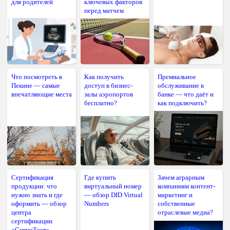
для родителей
ключевых факторов
перед матчем
Что посмотреть в
Как получить
Премиальное
Пекине — самые
доступ в бизнес-
обслуживание в
впечатляющие места
залы аэропортов
банке — что даёт и
бесплатно?
как подключить?
Сертификация
Где купить
Зачем аграрным
продукции: что
виртуальный номер
компаниям контент-
нужно знать и где
— обзор DID Virtual
маркетинг и
оформить — обзор
Numbers
собственные
центра
отраслевые медиа?
сертификации
«СигмаТест»