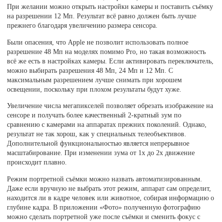
При желании можно открыть настройки камеры и поставить съёмку
на разрешении 12 Мп. Результат всё равно должен быть лучше
прежнего благодаря увеличению размера сенсора.
Были опасения, что Apple не позволит использовать полное
разрешение 48 Мп на моделях помимо Pro, но такая возможность
всё же есть в настройках камеры. Если активировать переключатель,
можно выбирать разрешения 48 Мп, 24 Мп и 12 Мп. С
максимальным разрешением лучше снимать при хорошем
освещении, поскольку при плохом результаты будут хуже.
Увеличение числа мегапикселей позволяет обрезать изображение на
сенсоре и получать более качественный 2-кратный зум по
сравнению с камерами на аппаратах прежних поколений. Однако,
результат не так хорош, как у специальных телеобъективов.
Дополнительной функциональностью является непрерывное
масштабирование. При изменении зума от 1x до 2x движение
происходит плавно.
Режим портретной съёмки можно назвать автоматизированным.
Даже если вручную не выбрать этот режим, аппарат сам определит,
находится ли в кадре человек или животное, собирая информацию о
глубине кадра. В приложении «Фото» полученную фотографию
можно сделать портретной уже после съёмки и сменить фокус с