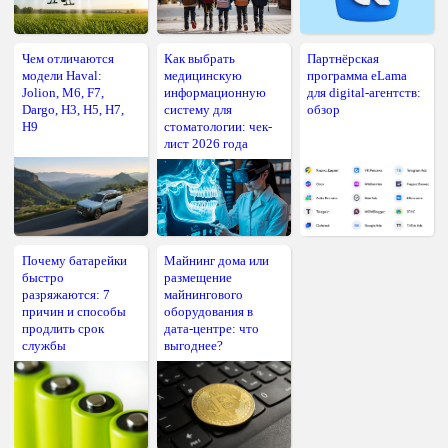
Чем отличаются
Как выбрать
Партнёрская
модели Haval:
медицинскую
программа eLama
Jolion, M6, F7,
информационную
для digital-агентств:
Dargo, H3, H5, H7,
систему для
обзор
H9
стоматологии: чек-
лист 2026 года
Почему батарейки
Майнинг дома или
быстро
размещение
разряжаются: 7
майнингового
причин и способы
оборудования в
продлить срок
дата-центре: что
службы
выгоднее?