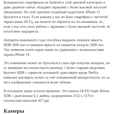
Большинство смартфонов на Android в этой ценовой категории и
даже дешевле сейчас обладают экранами с более высокой частотой
обновления. По этой причине подобный недостаток iPhone 15
бросается в глаза. Если раньше у вас не было смартфона с частотой
экрана выше 60 Гц, вы можете не обратить на это внимания, но,
если у вас есть опыт работы с экранами с более высокой частотой, её
отсутствие ощущается.
Аппараты нынешнего года способны выдавать пиковую яркость
HDR 1600 нит и пиковую яркость на открытом воздухе 2000 нит.
Эти значения почти вдвое выше по сравнению с возможностями
экрана iPhone 14.
Это изменение может не бросаться в глаза при покупке аппарата, но
со временем вы почувствуете разницу с более старыми моделями.
Контент HDR с сервисов потоковой трансляции вроде Netflix
начинает выглядеть лучше за счёт повышенной контрастности, из-за
чего изображение становится более чётким.
В остальном экран остался прежним. Это панель OLED Super Retina
XDR с диагональю 6,1 дюйма, разрешением 2532 x 1170 и
плотностью пикселей 457 ppi.
Камеры