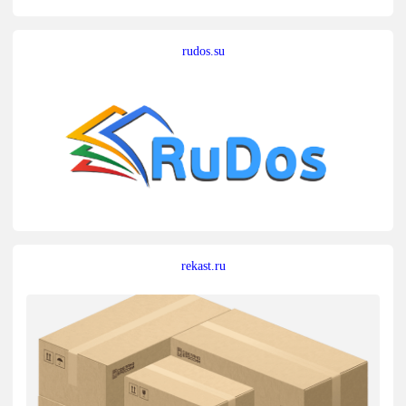
rudos.su
rekast.ru