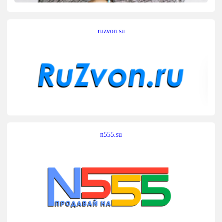
ruzvon.su
n555.su