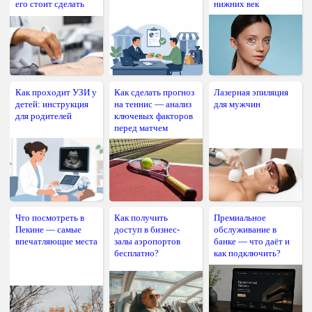
его стоит сделать
нижних век
Как проходит УЗИ у
Как сделать прогноз
Лазерная эпиляция
детей: инструкция
на теннис — анализ
для мужчин
для родителей
ключевых факторов
перед матчем
Что посмотреть в
Как получить
Премиальное
Пекине — самые
доступ в бизнес-
обслуживание в
впечатляющие места
залы аэропортов
банке — что даёт и
бесплатно?
как подключить?