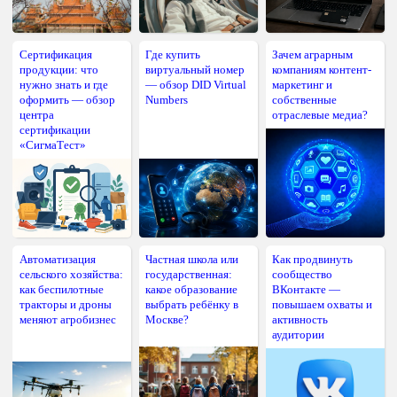
Сертификация
Где купить
Зачем аграрным
продукции: что
виртуальный номер
компаниям контент-
нужно знать и где
— обзор DID Virtual
маркетинг и
оформить — обзор
Numbers
собственные
центра
отраслевые медиа?
сертификации
«СигмаТест»
Автоматизация
Частная школа или
Как продвинуть
сельского хозяйства:
государственная:
сообщество
как беспилотные
какое образование
ВКонтакте —
тракторы и дроны
выбрать ребёнку в
повышаем охваты и
меняют агробизнес
Москве?
активность
аудитории