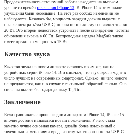
Продолжительность автономной работы находится на высоком
уровне со времён
появления iPhone 13
. В iPhone 14 в этом плане
улучшения были небольшие. На этот раз особых изменений не
наблюдается. Казалось бы, мощность зарядки должна вырасти с
появлением разъёма USB-C, но она по-прежнему составляет только
20 Вт. Это второй недостаток устройства после стандартной частоты
обновления экрана в 60 Гц. Беспроводная зарядка MagSafe также
имеет прежнюю мощность в 15 Вт.
Качество звука
Качество звука на новом аппарате осталось таким же, как на
устройствах серии iPhone 14. Это означает, что звук здесь входит в
число лучших на современных смартфонах. Однако, ничего нового
не предлагается, как и в случае с тактильной обратной связью. Она
снова на высоте благодаря движку TapTic.
Заключение
Если сравнивать с прошлогодним аппаратом iPhone 14, iPhone 15
вполне достоин называться новым поколением. У него стала
заметно лучше основная камера, дизайн более изысканный с
точечными изменениями вроде изогнутых сторон и порта USB-C.