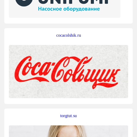
cocacolshik.ru
torgtut.su