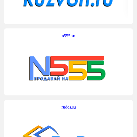
n555.su
rudos.su