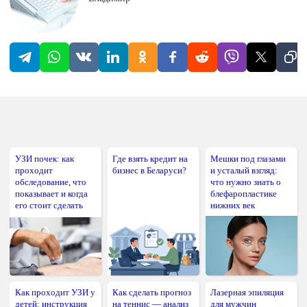
УЗИ почек: как
Где взять кредит на
Мешки под глазами
проходит
бизнес в Беларуси?
и усталый взгляд:
обследование, что
что нужно знать о
показывает и когда
блефаропластике
его стоит сделать
нижних век
Как проходит УЗИ у
Как сделать прогноз
Лазерная эпиляция
детей: инструкция
на теннис — анализ
для мужчин