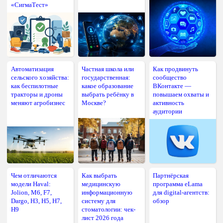
«СигмаТест»
Автоматизация
Частная школа или
Как продвинуть
сельского хозяйства:
государственная:
сообщество
как беспилотные
какое образование
ВКонтакте —
тракторы и дроны
выбрать ребёнку в
повышаем охваты и
меняют агробизнес
Москве?
активность
аудитории
Чем отличаются
Как выбрать
Партнёрская
модели Haval:
медицинскую
программа eLama
Jolion, M6, F7,
информационную
для digital-агентств:
Dargo, H3, H5, H7,
систему для
обзор
H9
стоматологии: чек-
лист 2026 года