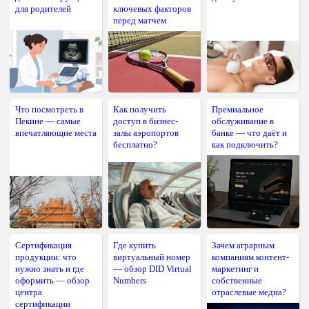
для родителей
ключевых факторов
перед матчем
Что посмотреть в
Как получить
Премиальное
Пекине — самые
доступ в бизнес-
обслуживание в
впечатляющие места
залы аэропортов
банке — что даёт и
бесплатно?
как подключить?
Сертификация
Где купить
Зачем аграрным
продукции: что
виртуальный номер
компаниям контент-
нужно знать и где
— обзор DID Virtual
маркетинг и
оформить — обзор
Numbers
собственные
центра
отраслевые медиа?
сертификации