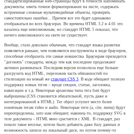
стандартизированные web-страницы будут в точности напоминать
документы: иметь точное форматирование на листе, содержать
встроенные сложные мультимедийные объекты, проверять
самостоятельно ошибки... Причем все это будет одинаково
отображаться во всех браузерах. Во времена HTML 3.2 и 4.01 это
казалось еще невозможным, но стандарт HTML 5 показал, что
ничего невозможного на свете не существует.
Вообще, стало довольно обычным, что стандарт языка разметки
появляется раньше, чем появляются инструменты в виде браузеров,
способные отобразить эти самые новшества. Браузерам приходится
"догонять" стандарты, между тем как последние продолжают
активно развиваться. Последняя версия позволила еще больше
разгрузить код HTML, переложив часть обязанностей по
стилизации на новый же
стандарт CSS 3
. В коде обещают полную
поддержку новых тегов – вроде секции, статьи, заголовка,
навигации и т.д. Некоторые архаизмы типа тега font будут
выброшены (CSS становится обязательной, пусть даже и
интегрированной в HTML). Тег object уступит место более
понятным тегам video и audio. Некоторые теги (a, cite, menu) будут
переопределены, зато нам обещают, наконец-то, поддержку SVG в
теле документа – HTML явно срастается с XML. В стандарт, раз
пошло такое веселье, хотели было добавить даже базу данных и
возможность записи на локальный диск, но потом почему-то