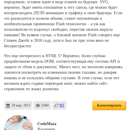
передумали, оставив идею в виде планов на будущее. SVG,
вероятно, будет иметь отношение к тегу canvas, где можно будет
воспроизводить 2D/3D анимацию и графику в окне браузера. Если
это реализуется в полном объеме, станет непонятным и
необязательным применение Flash технологии – а уж как
пользователи-то вздохнут свободно, перестав хватать вирусы
пачками! Во всяком случае, о близкой кончине Flash говорил еще
Стивен Джобс в 2010 году, хотя и был он при этом явно не
беспристрастен.
Что еще интересного в HTML 5? Вероятно, более глубоко
проработанная модель DOM, соответствующая ему система API и
защита от сбоев в документах. Много чего, но читателю наверняка
захочется посмотреть на изменения своими глазами, не доверяя
никому и не пользуясь общими слухами. В этом случае, если нет
желания ждать годами переводов книг, можно найти сайт-
справочник по языку разметки.
20 мар. 2013
3,060
ИТ
Комментировать
CodoMaza
Владимир