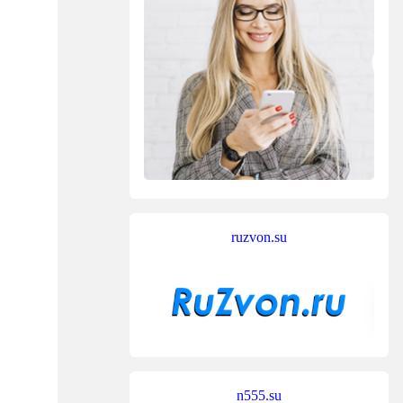
ruzvon.su
n555.su