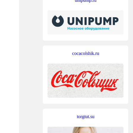
unipump.ru
cocacolshik.ru
torgtut.su