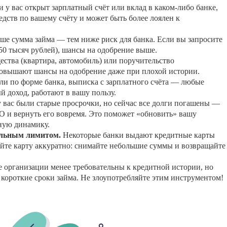
 у вас открыт зарплатный счёт или вклад в каком-либо банке,
едств по вашему счёту и может быть более лоялен к
ше сумма займа — тем ниже риск для банка. Если вы запросите
0 тысяч рублей), шансы на одобрение выше.
ства (квартира, автомобиль) или поручительство
овышают шансы на одобрение даже при плохой истории.
и по форме банка, выписка с зарплатного счёта — любые
 доход, работают в вашу пользу.
 вас были старые просрочки, но сейчас все долги погашены —
О и вернуть его вовремя. Это поможет «обновить» вашу
ную динамику.
альным лимитом.
Некоторые банки выдают кредитные карты
йте карту аккуратно: снимайте небольшие суммы и возвращайте
организации менее требовательны к кредитной истории, но
короткие сроки займа. Не злоупотребляйте этим инструментом!