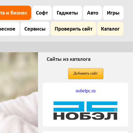
та и бизнес
Софт
Гаджеты
Авто
Игры
ресное
Сервисы
Проверить сайт
Каталог
Сайты из каталога
Добавить сайт
nobelpc.ru