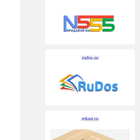
rudos.su
rekast.ru