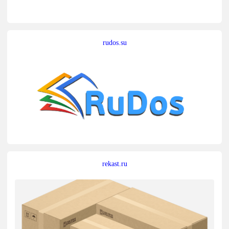
rudos.su
rekast.ru