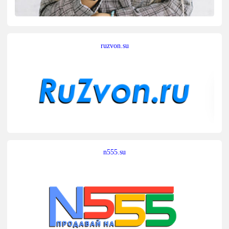
ruzvon.su
n555.su