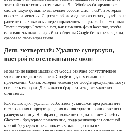
этих сайтов в техническом смысле. Для Windows-базирующихся
систем такую функцию выполняет особый файл "host", в который
вносятся изменения. Спросите об этом одного из своих друзей, если
ранее не сталкивались с перенаправлением запросов. Ваш местный
"компьютерщик" точно знает, как изменить файл hosts так, чтобы
если ваш компьютер случайно зайдет на Google без вашего ведома,
сработало перенаправление.
День четвертый: Удалите суперкуки,
настройте отслеживание окон
Избавление вашей машины от Google означает сопутствующее
удаление следов от сервисов Google и других связанных
приложений. Сайты, которые используют Google продукцию, могут
оставлять его куки. Для каждого браузера метод их удаления
отличается.
Как только куки удалены, озаботьтесь установкой программы для
отслеживания и предотвращения их повторного проникновения на
рабочую машину. Я выбрал приложение под названием Ghostery.
Ghostery - браузерное приложение, поддерживающееся основной
массой браузеров и не слишком сказывающееся на их
производительности. Ответ может незначительно замедляться, так