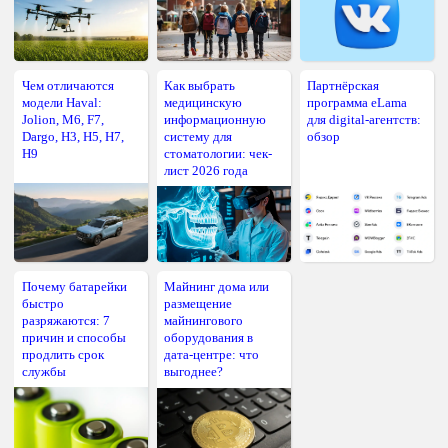
Чем отличаются
Как выбрать
Партнёрская
модели Haval:
медицинскую
программа eLama
Jolion, M6, F7,
информационную
для digital-агентств:
Dargo, H3, H5, H7,
систему для
обзор
H9
стоматологии: чек-
лист 2026 года
Почему батарейки
Майнинг дома или
быстро
размещение
разряжаются: 7
майнингового
причин и способы
оборудования в
продлить срок
дата-центре: что
службы
выгоднее?