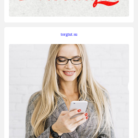
torgtut.su