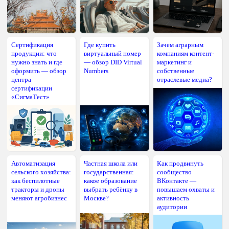
Сертификация
Где купить
Зачем аграрным
продукции: что
виртуальный номер
компаниям контент-
нужно знать и где
— обзор DID Virtual
маркетинг и
оформить — обзор
Numbers
собственные
центра
отраслевые медиа?
сертификации
«СигмаТест»
Автоматизация
Частная школа или
Как продвинуть
сельского хозяйства:
государственная:
сообщество
как беспилотные
какое образование
ВКонтакте —
тракторы и дроны
выбрать ребёнку в
повышаем охваты и
меняют агробизнес
Москве?
активность
аудитории