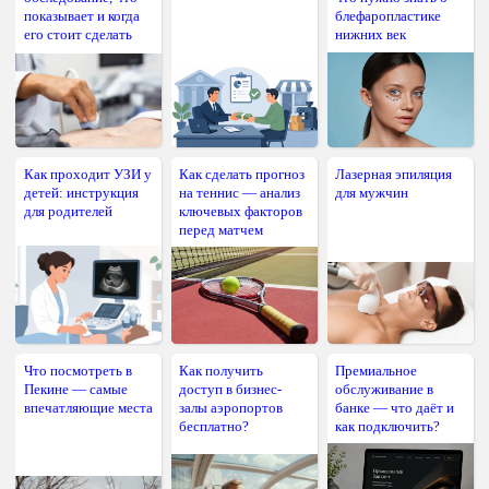
показывает и когда
блефаропластике
его стоит сделать
нижних век
Как проходит УЗИ у
Как сделать прогноз
Лазерная эпиляция
детей: инструкция
на теннис — анализ
для мужчин
для родителей
ключевых факторов
перед матчем
Что посмотреть в
Как получить
Премиальное
Пекине — самые
доступ в бизнес-
обслуживание в
впечатляющие места
залы аэропортов
банке — что даёт и
бесплатно?
как подключить?