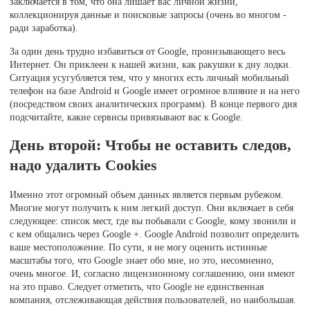
заключается в том, что она лишает вас личной жизни,
коллекционируя данные и поисковые запросы (очень во многом -
ради заработка).
За один день трудно избавиться от Google, пронизывающего весь
Интернет. Он приклеен к нашей жизни, как ракушки к дну лодки.
Ситуация усугубляется тем, что у многих есть личный мобильный
телефон на базе Android и Google имеет огромное влияние и на него
(посредством своих аналитических программ). В конце первого дня
подсчитайте, какие сервисы привязывают вас к Google.
День второй: Чтобы не оставить следов,
надо удалить Cookies
Именно этот огромный объем данных является первым рубежом.
Многие могут получить к ним легкий доступ. Они включает в себя
следующее: список мест, где вы побывали с Google, кому звонили и
с кем общались через Google +. Google Android позволит определить
ваше местоположение. По сути, я не могу оценить истинные
масштабы того, что Google знает обо мне, но это, несомненно,
очень многое. И, согласно лицензионному соглашению, они имеют
на это право. Следует отметить, что Google не единственная
компания, отслеживающая действия пользователей, но наибольшая.