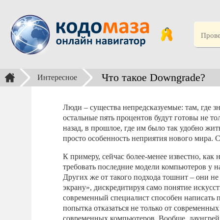
Что такое Downgrade?
Интересное
Люди – существа непредсказуемые: там, где з
остальные пять процентов будут готовы не то
назад, в прошлое, где им было так удобно жить
просто особенность неприятия нового мира. 
К примеру, сейчас более-менее известно, как 
требовать последние модели компьютеров у нач
Других же от такого подхода тошнит – они н
экрану», дискредитируя само понятие искусст
современный специалист способен написать пр
попытка отказаться не только от современных
современных компьютеров. Вообще, даунгрейд