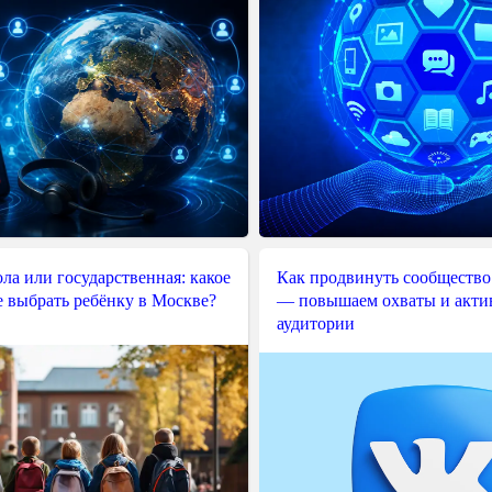
ла или государственная: какое
Как продвинуть сообщество
е выбрать ребёнку в Москве?
— повышаем охваты и акти
аудитории