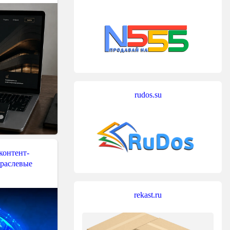
rudos.su
контент-
траслевые
rekast.ru