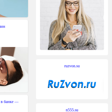
чин
ruzvon.su
 в банке —
n555.su