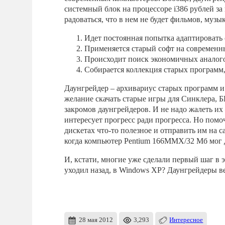
системный блок на процессоре i386 рублей за 
радоваться, что в нем не будет фильмов, музык
Идет постоянная попытка адаптировать
Применяется старый софт на современн
Происходит поиск экономичных аналого
Собирается коллекция старых программ,
Даунгрейдер – архивариус старых программ и 
желание скачать старые игры для Синклера, Б
закромов даунгрейдеров. И не надо жалеть их 
интересует прогресс ради прогресса. Но помо
дискетах что-то полезное и отправить им на с
когда компьютер Pentium 166MMX/32 Мб мог д
И, кстати, многие уже сделали первый шаг в э
уходил назад, в Windows XP? Даунгрейдеры ве
28 мая 2012
3,293
Интересное