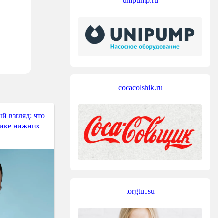
unipump.ru
cocacolshik.ru
й взгляд: что
тике нижних
torgtut.su