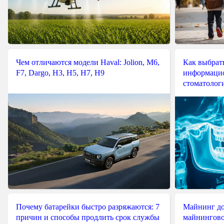
Чем отличаются модели Haval: Jolion, M6,
Как выбрат
F7, Dargo, H3, H5, H7, H9
информацио
стоматологи
Почему батарейки быстро разряжаются: 7
Майнинг до
причин и способы продлить срок службы
майнингово