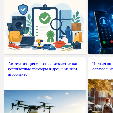
Автоматизация сельского хозяйства: как
Частная шко
беспилотные тракторы и дроны меняют
образовани
агробизнес