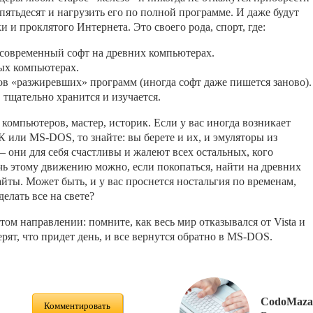
пятьдесят и нагрузить его по полной программе. И даже будут
и и проклятого Интернета. Это своего рода, спорт, где:
 современный софт на древних компьютерах.
ых компьютерах.
в «разжиревших» программ (иногда софт даже пишется заново).
 тщательно хранится и изучается.
компьютеров, мастер, историк. Если у вас иногда возникает
К или MS-DOS, то знайте: вы берете и их, и эмуляторы из
– они для себя счастливы и жалеют всех остальных, кого
чь этому движению можно, если покопаться, найти на древних
айты. Может быть, и у вас проснется ностальгия по временам,
елать все на свете?
том направлении: помните, как весь мир отказывался от Vista и
рят, что придет день, и все вернутся обратно в MS-DOS.
CodoMaza
Комментировать