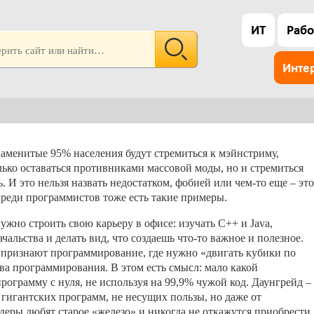
ИТ
Рабо
Инте
наменитые 95% населения будут стремиться к мэйнстриму,
лько оставаться противниками массовой моды, но и стремиться
. И это нельзя назвать недостатком, фобией или чем-то еще – это
Среди программистов тоже есть такие примеры.
нужно строить свою карьеру в офисе: изучать C++ и Java,
альства и делать вид, что создаешь что-то важное и полезное.
е признают программирование, где нужно «двигать кубики по
ва программирования. В этом есть смысл: мало какой
ограмму с нуля, не используя на 99,9% чужой код. Даунгрейд –
 гигантских программ, не несущих пользы, но даже от
еры любят старое «железо» и никогда не откажутся приобрести