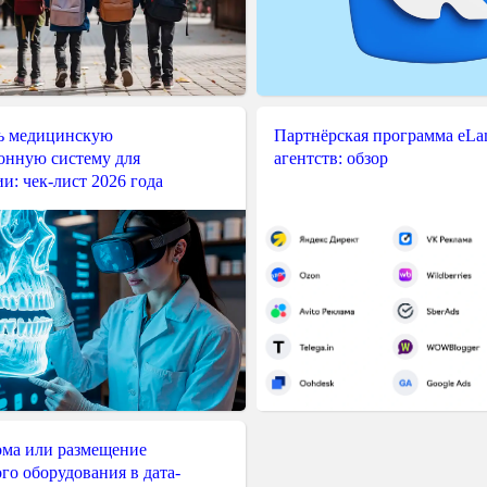
ь медицинскую
Партнёрская программа eLama
нную систему для
агентств: обзор
и: чек-лист 2026 года
ма или размещение
го оборудования в дата-