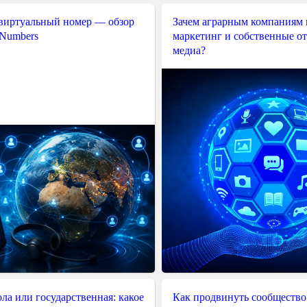
 виртуальный номер — обзор
Зачем аграрным компаниям 
 Numbers
маркетинг и собственные о
медиа?
ла или государственная: какое
Как продвинуть сообщество