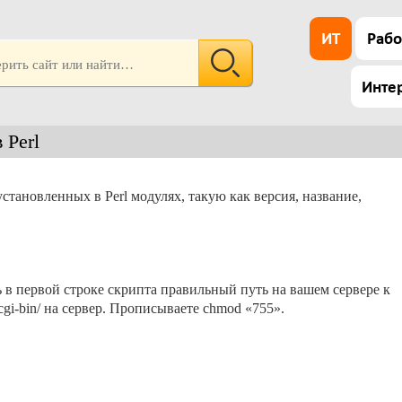
ИТ
Рабо
Инте
 Perl
ановленных в Perl модулях, такую как версия, название,
 в первой строке скрипта правильный путь на вашем сервере к
г cgi-bin/ на сервер. Прописываете chmod «755».