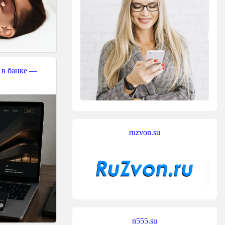
 в банке —
ruzvon.su
n555.su