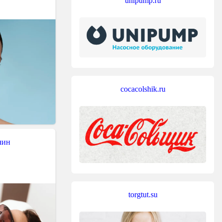
unipump.ru
cocacolshik.ru
чин
torgtut.su