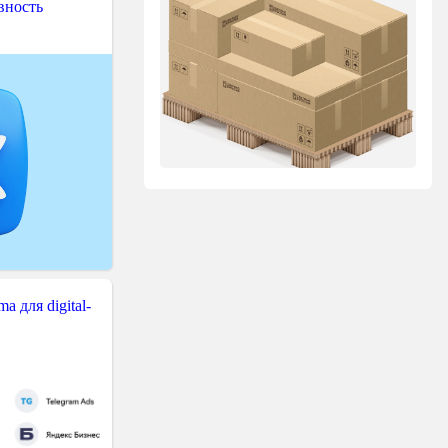
вность
 для digital-