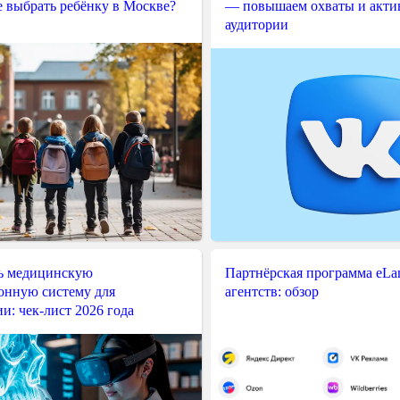
е выбрать ребёнку в Москве?
— повышаем охваты и акти
аудитории
ь медицинскую
Партнёрская программа eLama
нную систему для
агентств: обзор
и: чек-лист 2026 года