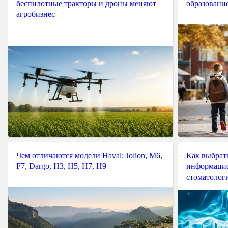
беспилотные тракторы и дроны меняют
образовани
агробизнес
Чем отличаются модели Haval: Jolion, M6,
Как выбрат
F7, Dargo, H3, H5, H7, H9
информацио
стоматологи