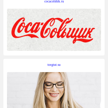
cocacolshik.ru
torgtut.su