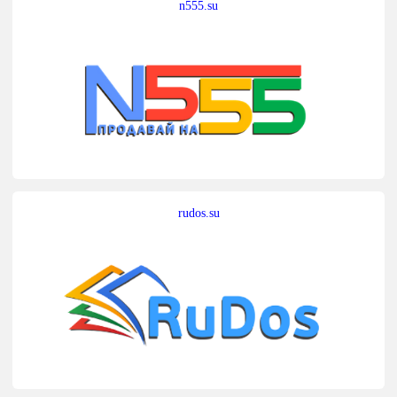
n555.su
rudos.su