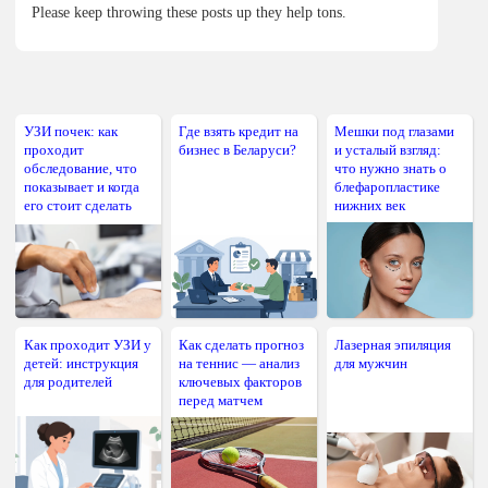
Please keep throwing these posts up they help tons.
УЗИ почек: как
Где взять кредит на
Мешки под глазами
проходит
бизнес в Беларуси?
и усталый взгляд:
обследование, что
что нужно знать о
показывает и когда
блефаропластике
его стоит сделать
нижних век
Как проходит УЗИ у
Как сделать прогноз
Лазерная эпиляция
детей: инструкция
на теннис — анализ
для мужчин
для родителей
ключевых факторов
перед матчем