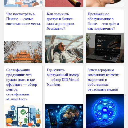
Что посмотреть в
Как получить
Премиальное
Пекине — самые
доступ в бизнес-
обслуживание в
впечатляющие места
залы аэропортов
банке — что даёт и
бесплатно?
как подключить?
Сертификация
Где купить
Зачем аграрным
продукции: что
виртуальный номер
компаниям контент-
нужно знать и где
— обзор DID Virtual
маркетинг и
оформить — обзор
Numbers
собственные
центра
отраслевые медиа?
сертификации
«СигмаТест»