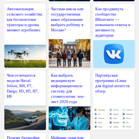
Автоматизация
Частная школа или
Как продвинуть
сельского хозяйства:
государственная:
сообщество
как беспилотные
какое образование
ВКонтакте —
тракторы и дроны
выбрать ребёнку в
повышаем охваты и
меняют агробизнес
Москве?
активность
аудитории
Чем отличаются
Как выбрать
Партнёрская
модели Haval:
медицинскую
программа eLama
Jolion, M6, F7,
информационную
для digital-агентств:
Dargo, H3, H5, H7,
систему для
обзор
H9
стоматологии: чек-
лист 2026 года
Почему батарейки
Майнинг дома или