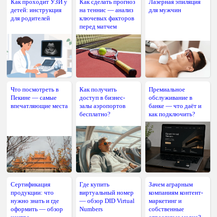
Как проходит УЗИ у
Как сделать прогноз
Лазерная эпиляция
детей: инструкция
на теннис — анализ
для мужчин
для родителей
ключевых факторов
перед матчем
Что посмотреть в
Как получить
Премиальное
Пекине — самые
доступ в бизнес-
обслуживание в
впечатляющие места
залы аэропортов
банке — что даёт и
бесплатно?
как подключить?
Сертификация
Где купить
Зачем аграрным
продукции: что
виртуальный номер
компаниям контент-
нужно знать и где
— обзор DID Virtual
маркетинг и
оформить — обзор
Numbers
собственные