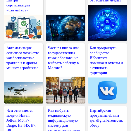
центра
отраслевые медиа?
сертификации
«СигмаТест»
Автоматизация
Частная школа или
Как продвинуть
сельского хозяйства:
государственная:
сообщество
как беспилотные
какое образование
ВКонтакте —
тракторы и дроны
выбрать ребёнку в
повышаем охваты и
меняют агробизнес
Москве?
активность
аудитории
Чем отличаются
Как выбрать
Партнёрская
модели Haval:
медицинскую
программа eLama
Jolion, M6, F7,
информационную
для digital-агентств:
Dargo, H3, H5, H7,
систему для
обзор
H9
стоматологии: чек-