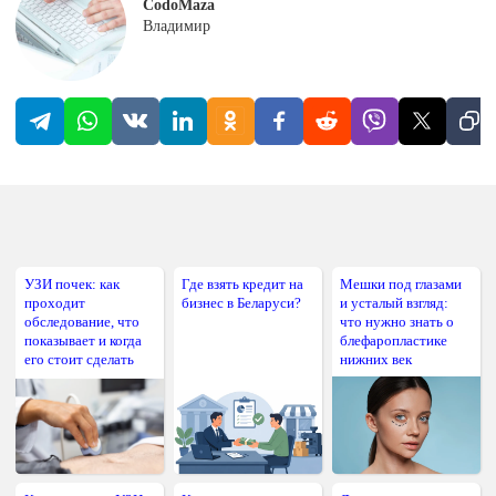
CodoMaza
Владимир
УЗИ почек: как
Где взять кредит на
Мешки под глазами
проходит
бизнес в Беларуси?
и усталый взгляд:
обследование, что
что нужно знать о
показывает и когда
блефаропластике
его стоит сделать
нижних век