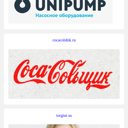
cocacolshik.ru
torgtut.su