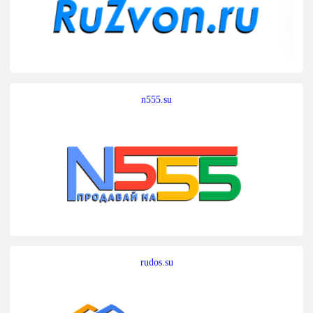
n555.su
rudos.su