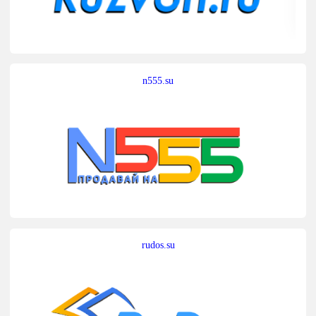
n555.su
rudos.su