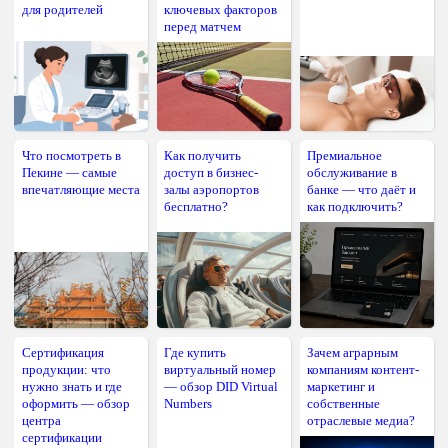
для родителей
ключевых факторов
перед матчем
Что посмотреть в
Как получить
Премиальное
Пекине — самые
доступ в бизнес-
обслуживание в
впечатляющие места
залы аэропортов
банке — что даёт и
бесплатно?
как подключить?
Сертификация
Где купить
Зачем аграрным
продукции: что
виртуальный номер
компаниям контент-
нужно знать и где
— обзор DID Virtual
маркетинг и
оформить — обзор
Numbers
собственные
центра
отраслевые медиа?
сертификации