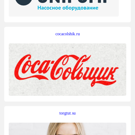
cocacolshik.ru
torgtut.su