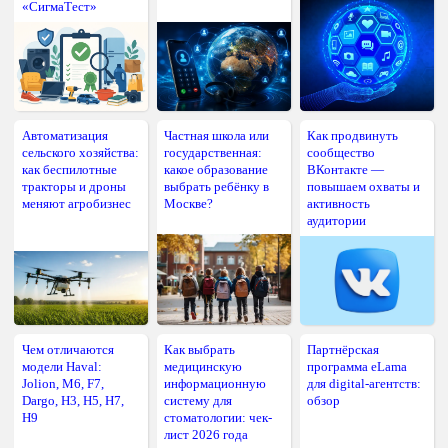
«СигмаТест»
Автоматизация
Частная школа или
Как продвинуть
сельского хозяйства:
государственная:
сообщество
как беспилотные
какое образование
ВКонтакте —
тракторы и дроны
выбрать ребёнку в
повышаем охваты и
меняют агробизнес
Москве?
активность
аудитории
Чем отличаются
Как выбрать
Партнёрская
модели Haval:
медицинскую
программа eLama
Jolion, M6, F7,
информационную
для digital-агентств:
Dargo, H3, H5, H7,
систему для
обзор
H9
стоматологии: чек-
лист 2026 года