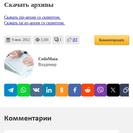
Скачать архивы
Скачать zip-архив со скриптом.
Скачать tar.gz-архив со скриптом.
9 июн. 2012
3,181
1
ИТ
Комментировать
CodoMaza
Владимир
Комментарии