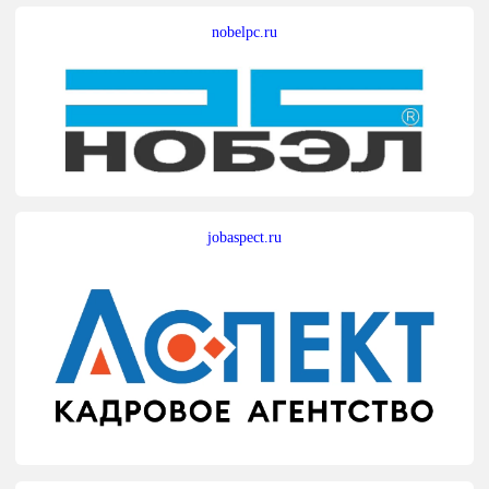
nobelpc.ru
jobaspect.ru