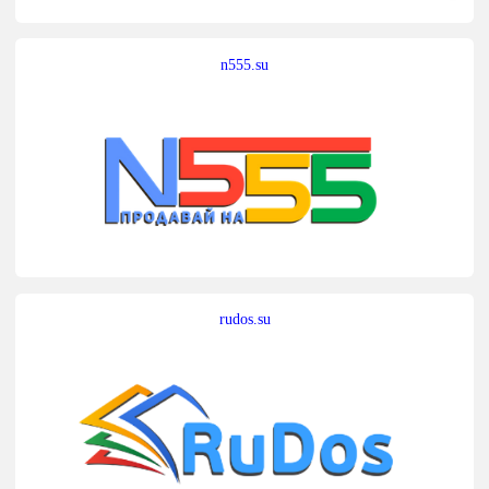
n555.su
rudos.su