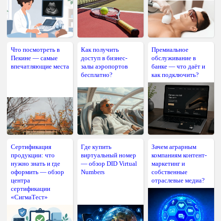
Что посмотреть в
Как получить
Премиальное
Пекине — самые
доступ в бизнес-
обслуживание в
впечатляющие места
залы аэропортов
банке — что даёт и
бесплатно?
как подключить?
Сертификация
Где купить
Зачем аграрным
продукции: что
виртуальный номер
компаниям контент-
нужно знать и где
— обзор DID Virtual
маркетинг и
оформить — обзор
Numbers
собственные
центра
отраслевые медиа?
сертификации
«СигмаТест»