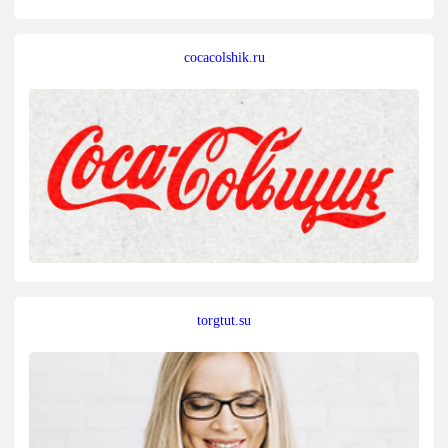
cocacolshik.ru
torgtut.su