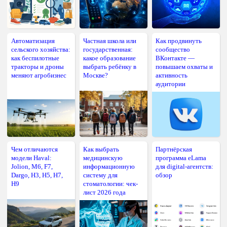
Автоматизация
Частная школа или
Как продвинуть
сельского хозяйства:
государственная:
сообщество
как беспилотные
какое образование
ВКонтакте —
тракторы и дроны
выбрать ребёнку в
повышаем охваты и
меняют агробизнес
Москве?
активность
аудитории
Чем отличаются
Как выбрать
Партнёрская
модели Haval:
медицинскую
программа eLama
Jolion, M6, F7,
информационную
для digital-агентств:
Dargo, H3, H5, H7,
систему для
обзор
H9
стоматологии: чек-
лист 2026 года