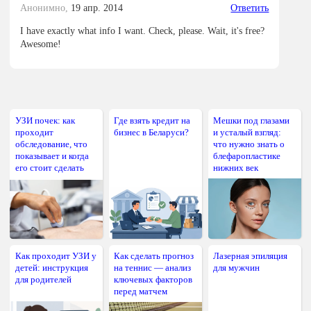
Анонимно,
19 апр. 2014
Ответить
I have exactly what info I want. Check, please. Wait, it's free?
Awesome!
УЗИ почек: как
Где взять кредит на
Мешки под глазами
проходит
бизнес в Беларуси?
и усталый взгляд:
обследование, что
что нужно знать о
показывает и когда
блефаропластике
его стоит сделать
нижних век
Как проходит УЗИ у
Как сделать прогноз
Лазерная эпиляция
детей: инструкция
на теннис — анализ
для мужчин
для родителей
ключевых факторов
перед матчем