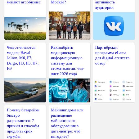
меняют агробизнес
Москве?
активность
аудитории
Чем отличаются
Как выбрать
Партнёрская
модели Haval:
медицинскую
программа eLama
Jolion, M6, F7,
информационную
для digital-агентств:
Dargo, H3, H5, H7,
систему для
обзор
H9
стоматологии: чек-
лист 2026 года
Почему батарейки
Майнинг дома или
быстро
размещение
разряжаются: 7
майнингового
причин и способы
оборудования в
продлить срок
дата-центре: что
службы
выгоднее?