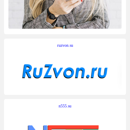
ruzvon.su
n555.su