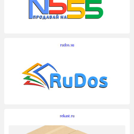
rudos.su
rekast.ru