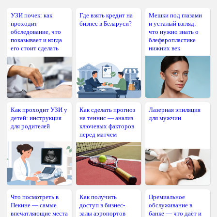
УЗИ почек: как
Где взять кредит на
Мешки под глазами
проходит
бизнес в Беларуси?
и усталый взгляд:
обследование, что
что нужно знать о
показывает и когда
блефаропластике
его стоит сделать
нижних век
Как проходит УЗИ у
Как сделать прогноз
Лазерная эпиляция
детей: инструкция
на теннис — анализ
для мужчин
для родителей
ключевых факторов
перед матчем
Что посмотреть в
Как получить
Премиальное
Пекине — самые
доступ в бизнес-
обслуживание в
впечатляющие места
залы аэропортов
банке — что даёт и