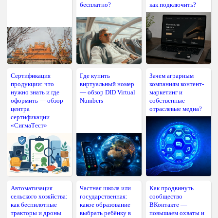
бесплатно?
как подключить?
Сертификация
Где купить
Зачем аграрным
продукции: что
виртуальный номер
компаниям контент-
нужно знать и где
— обзор DID Virtual
маркетинг и
оформить — обзор
Numbers
собственные
центра
отраслевые медиа?
сертификации
«СигмаТест»
Автоматизация
Частная школа или
Как продвинуть
сельского хозяйства:
государственная:
сообщество
как беспилотные
какое образование
ВКонтакте —
тракторы и дроны
выбрать ребёнку в
повышаем охваты и