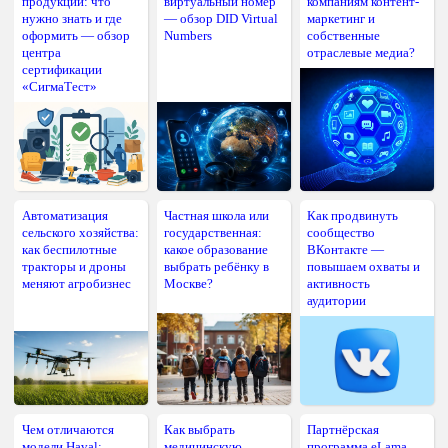
продукции: что
виртуальный номер
компаниям контент-
нужно знать и где
— обзор DID Virtual
маркетинг и
оформить — обзор
Numbers
собственные
центра
отраслевые медиа?
сертификации
«СигмаТест»
Автоматизация
Частная школа или
Как продвинуть
сельского хозяйства:
государственная:
сообщество
как беспилотные
какое образование
ВКонтакте —
тракторы и дроны
выбрать ребёнку в
повышаем охваты и
меняют агробизнес
Москве?
активность
аудитории
Чем отличаются
Как выбрать
Партнёрская
модели Haval:
медицинскую
программа eLama