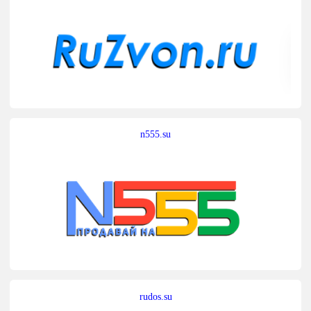
n555.su
rudos.su