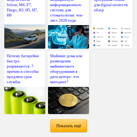
Jolion, M6, F7,
информационную
для digital-агентств:
Dargo, H3, H5, H7,
систему для
обзор
H9
стоматологии: чек-
лист 2026 года
Почему батарейки
Майнинг дома или
быстро
размещение
разряжаются: 7
майнингового
причин и способы
оборудования в
продлить срок
дата-центре: что
службы
выгоднее?
Показать ещё