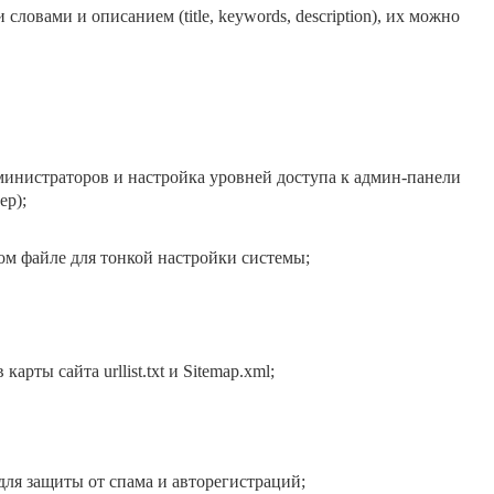
словами и описанием (title, keywords, description), их можно
министраторов и настройка уровней доступа к админ-панели
ер);
м файле для тонкой настройки системы;
рты сайта urllist.txt и Sitemap.xml;
я защиты от спама и авторегистраций;