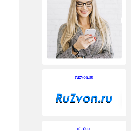
ruzvon.su
n555.su