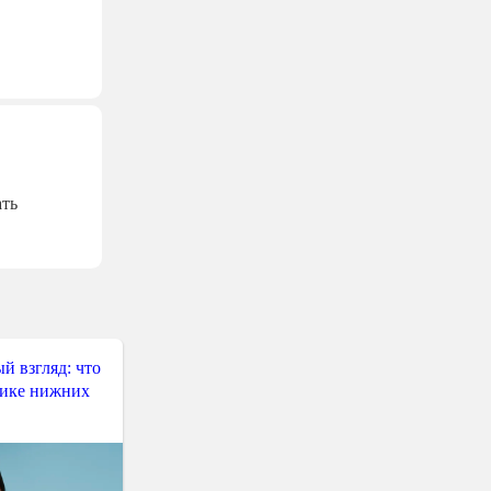
ать
й взгляд: что
тике нижних