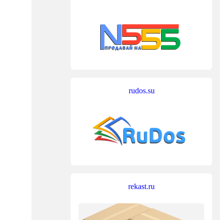
rudos.su
rekast.ru