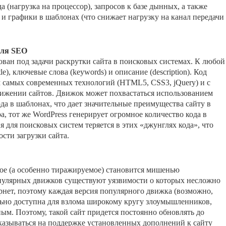
 (нагрузка на процессор), запросов к базе дынных, а также
 графики в шаблонах (что снижает нагрузку на канал передачи
для SEO
ан под задачи раскрутки сайта в поисковых системах. К любой
e), ключевые слова (keywords) и описание (description). Код
 самых современных технологий (HTML5, CSS3, jQuery) и с
ижении сайтов. Движок может похвастаться использованием
да в шаблонах, что дает значительные преимущества сайту в
, тот же WordPress генерирует огромное количество кода в
 для поисковых систем теряется в этих «джунглях кода», что
ости загрузки сайта.
ное (а особенно тиражируемое) становится мишенью
пулярных движков существуют уязвимости о которых несложно
ернет, поэтому каждая версия популярного движка (возможно,
льно доступна для взлома широкому кругу злоумышленников,
ым. Поэтому, такой сайт придется постоянно обновлять до
сказываться на поддержке установленных дополнений к сайту