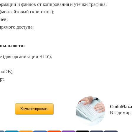
рмации и файлов от копирования и утечки трафика;
 (межсайтовый скриптинг);
иев;
прямого доступа;
ональности:
e (для организации ЧПУ);
noDB);
pt.
CodoMaza
Комментировать
Владимир