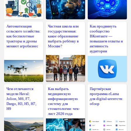
Автоматизация
Частная школа или
Как продвинуть
сельского хозяйства:
государственная:
сообщество
как беспилотные
какое образование
ВКонтакте —
тракторы и дроны
выбрать ребёнку в
повышаем охваты и
меняют агробизнес
Москве?
активность
аудитории
Чем отличаются
Как выбрать
Партнёрская
модели Haval:
медицинскую
программа eLama
Jolion, M6, F7,
информационную
для digital-агентств:
Dargo, H3, H5, H7,
систему для
обзор
H9
стоматологии: чек-
лист 2026 года