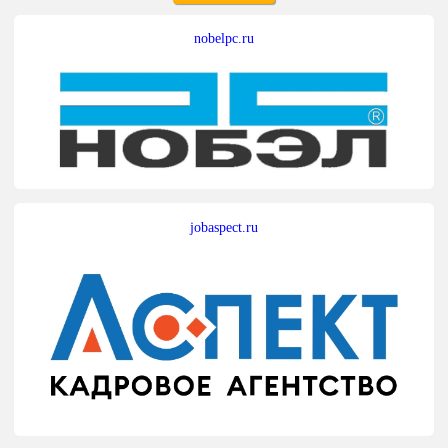
nobelpc.ru
jobaspect.ru