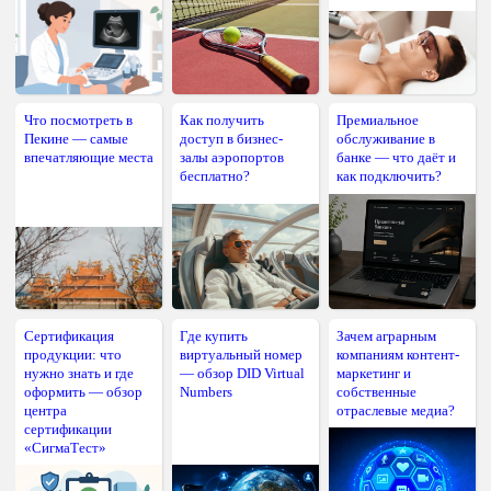
Что посмотреть в
Как получить
Премиальное
Пекине — самые
доступ в бизнес-
обслуживание в
впечатляющие места
залы аэропортов
банке — что даёт и
бесплатно?
как подключить?
Сертификация
Где купить
Зачем аграрным
продукции: что
виртуальный номер
компаниям контент-
нужно знать и где
— обзор DID Virtual
маркетинг и
оформить — обзор
Numbers
собственные
центра
отраслевые медиа?
сертификации
«СигмаТест»