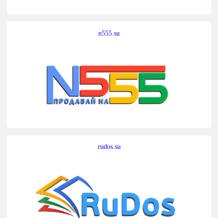
n555.su
rudos.su