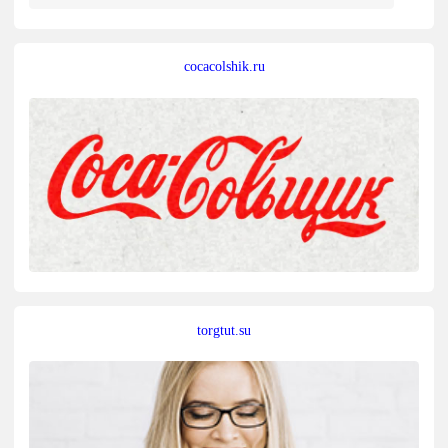
cocacolshik.ru
torgtut.su