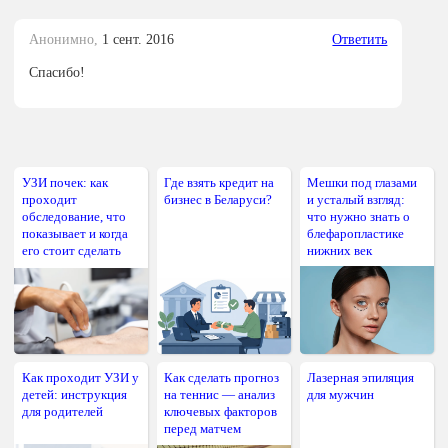
Анонимно,
1 сент. 2016
Ответить
Спасибо!
УЗИ почек: как
Где взять кредит на
Мешки под глазами
проходит
бизнес в Беларуси?
и усталый взгляд:
обследование, что
что нужно знать о
показывает и когда
блефаропластике
его стоит сделать
нижних век
Как проходит УЗИ у
Как сделать прогноз
Лазерная эпиляция
детей: инструкция
на теннис — анализ
для мужчин
для родителей
ключевых факторов
перед матчем