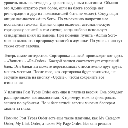
уровень пользователя для управления данным плагином. Обычно
это Администратор (тем более, если на блоге вообще нет
регистрации и других пользователей быть не может). Следующая
опция называется «Auto Sort». По умолчанию напротив нее
поставлена галочка. Данная опция включает автоматическую
сортировку записей в том случае, когда шаблон использует
стандартный цикл их вывода. При помощи пункта «Admin Sort»
можно включить сортировку записей в админке. По умолчанию тут
также стоит галочка.
Теперь самое интересное. Сортировка записей происходит вот здесь
– «Записи» - «Re-Order». Каждой записи соответствует отдельный
блок. Эти блоки вы можете перетаскивать относительно друг друга,
менять местами. После того, как сортировка будет закончена, не
забудьте нажать на кнопку «Update», чтобы сохранить все
изменения.
У плагина Post Types Order есть еще и платная версия. Она обладает
расширенными возможностями. К примеру, можно фильтровать
записи по рубрикам. Но и бесплатной версии многим блогерам
хватит за глаза.
Помимо Post Types Order есть еще такие плагины, как My Category
Order, My Link Order, а также My Page Order. Все они решают