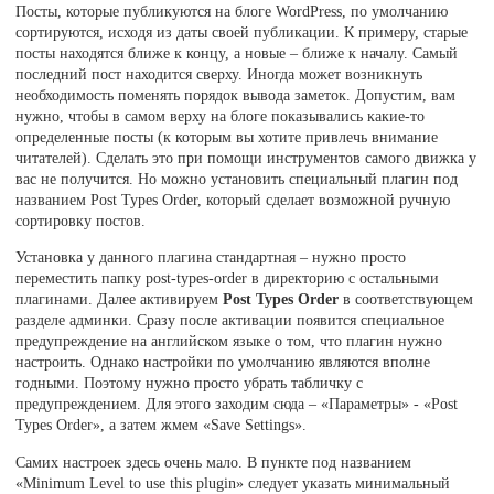
Посты, которые публикуются на блоге WordPress, по умолчанию
сортируются, исходя из даты своей публикации. К примеру, старые
посты находятся ближе к концу, а новые – ближе к началу. Самый
последний пост находится сверху. Иногда может возникнуть
необходимость поменять порядок вывода заметок. Допустим, вам
нужно, чтобы в самом верху на блоге показывались какие-то
определенные посты (к которым вы хотите привлечь внимание
читателей). Сделать это при помощи инструментов самого движка у
вас не получится. Но можно установить специальный плагин под
названием Post Types Order, который сделает возможной ручную
сортировку постов.
Установка у данного плагина стандартная – нужно просто
переместить папку post-types-order в директорию с остальными
плагинами. Далее активируем
Post Types Order
в соответствующем
разделе админки. Сразу после активации появится специальное
предупреждение на английском языке о том, что плагин нужно
настроить. Однако настройки по умолчанию являются вполне
годными. Поэтому нужно просто убрать табличку с
предупреждением. Для этого заходим сюда – «Параметры» - «Post
Types Order», а затем жмем «Save Settings».
Самих настроек здесь очень мало. В пункте под названием
«Minimum Level to use this plugin» следует указать минимальный