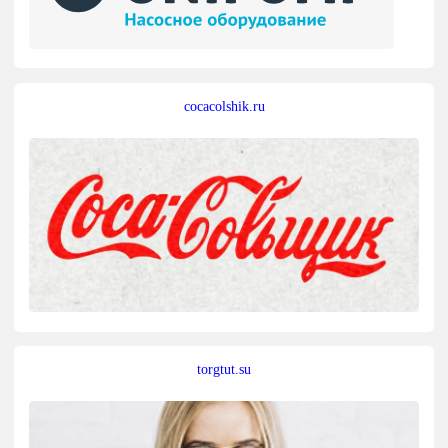
cocacolshik.ru
torgtut.su