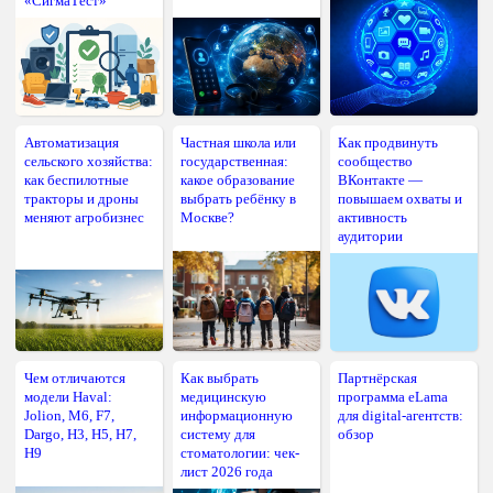
«СигмаТест»
Автоматизация
Частная школа или
Как продвинуть
сельского хозяйства:
государственная:
сообщество
как беспилотные
какое образование
ВКонтакте —
тракторы и дроны
выбрать ребёнку в
повышаем охваты и
меняют агробизнес
Москве?
активность
аудитории
Чем отличаются
Как выбрать
Партнёрская
модели Haval:
медицинскую
программа eLama
Jolion, M6, F7,
информационную
для digital-агентств:
Dargo, H3, H5, H7,
систему для
обзор
H9
стоматологии: чек-
лист 2026 года