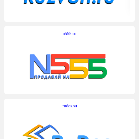
n555.su
rudos.su