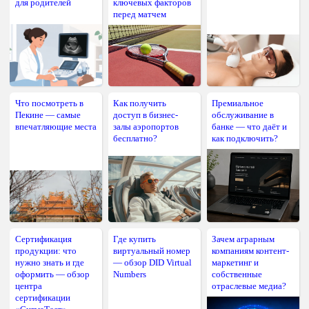
для родителей
ключевых факторов
перед матчем
Что посмотреть в
Как получить
Премиальное
Пекине — самые
доступ в бизнес-
обслуживание в
впечатляющие места
залы аэропортов
банке — что даёт и
бесплатно?
как подключить?
Сертификация
Где купить
Зачем аграрным
продукции: что
виртуальный номер
компаниям контент-
нужно знать и где
— обзор DID Virtual
маркетинг и
оформить — обзор
Numbers
собственные
центра
отраслевые медиа?
сертификации