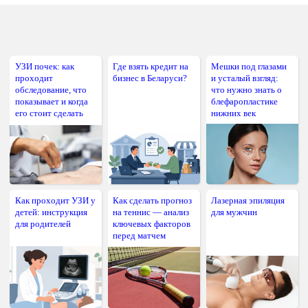
УЗИ почек: как
Где взять кредит на
Мешки под глазами
проходит
бизнес в Беларуси?
и усталый взгляд:
обследование, что
что нужно знать о
показывает и когда
блефаропластике
его стоит сделать
нижних век
Как проходит УЗИ у
Как сделать прогноз
Лазерная эпиляция
детей: инструкция
на теннис — анализ
для мужчин
для родителей
ключевых факторов
перед матчем