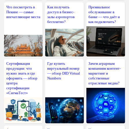
Что посмотреть в
Как получить
Премиальное
Пекине — самые
доступ в бизнес-
обслуживание в
впечатляющие места
залы аэропортов
банке — что даёт и
бесплатно?
как подключить?
Сертификация
Где купить
Зачем аграрным
продукции: что
виртуальный номер
компаниям контент-
нужно знать и где
— обзор DID Virtual
маркетинг и
оформить — обзор
Numbers
собственные
центра
отраслевые медиа?
сертификации
«СигмаТест»