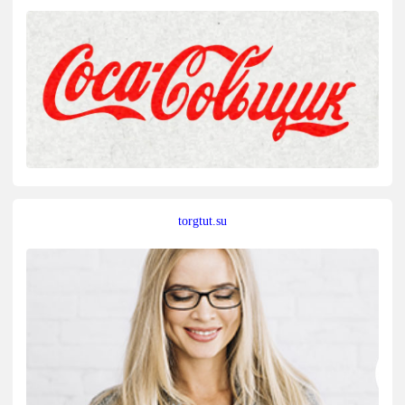
torgtut.su