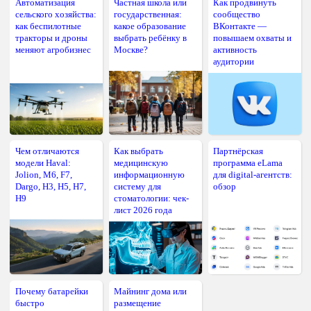
Автоматизация
Частная школа или
Как продвинуть
сельского хозяйства:
государственная:
сообщество
как беспилотные
какое образование
ВКонтакте —
тракторы и дроны
выбрать ребёнку в
повышаем охваты и
меняют агробизнес
Москве?
активность
аудитории
Чем отличаются
Как выбрать
Партнёрская
модели Haval:
медицинскую
программа eLama
Jolion, M6, F7,
информационную
для digital-агентств:
Dargo, H3, H5, H7,
систему для
обзор
H9
стоматологии: чек-
лист 2026 года
Почему батарейки
Майнинг дома или
быстро
размещение