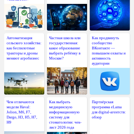
Автоматизация
Частная школа или
Как продвинуть
сельского хозяйства:
государственная:
сообщество
как беспилотные
какое образование
ВКонтакте —
тракторы и дроны
выбрать ребёнку в
повышаем охваты и
меняют агробизнес
Москве?
активность
аудитории
Чем отличаются
Как выбрать
Партнёрская
модели Haval:
медицинскую
программа eLama
Jolion, M6, F7,
информационную
для digital-агентств:
Dargo, H3, H5, H7,
систему для
обзор
H9
стоматологии: чек-
лист 2026 года