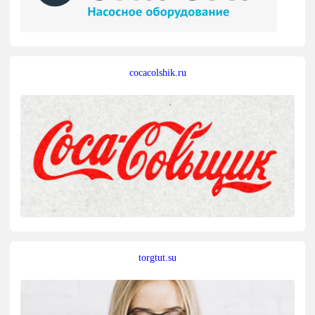
cocacolshik.ru
torgtut.su