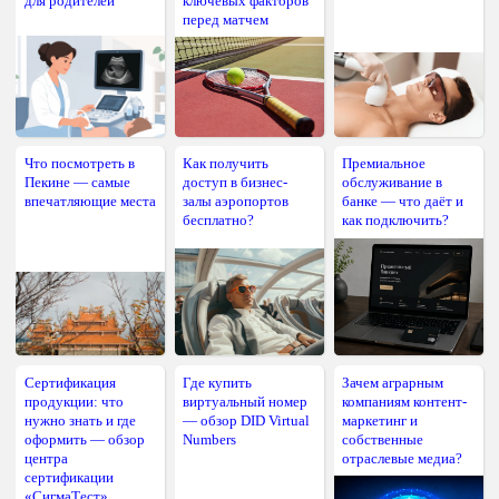
для родителей
ключевых факторов
перед матчем
Что посмотреть в
Как получить
Премиальное
Пекине — самые
доступ в бизнес-
обслуживание в
впечатляющие места
залы аэропортов
банке — что даёт и
бесплатно?
как подключить?
Сертификация
Где купить
Зачем аграрным
продукции: что
виртуальный номер
компаниям контент-
нужно знать и где
— обзор DID Virtual
маркетинг и
оформить — обзор
Numbers
собственные
центра
отраслевые медиа?
сертификации
«СигмаТест»