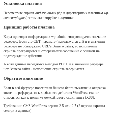
Установка плагина
Переместите скрипт
anti-xss-attack.php
в директорию к плагинам
wp-
content/plugins/
, затем активируйте в админке.
Принцип работы плагина
Когда приходит информация в wp-admin, контролируется значение
реферера. Если это GET параметр (используется url) и в значении
реферера не обнаружено URL'а Вашего сайта, то исполнение
скрипта прекращается и отображается сообщение с ссылкой на
подтверждение действия.
А если данные передаются методом POST и в значении реферера
нет Вашего сайта - исполнение скрипта завершается.
Обратите внимание
Если в веб-браузере посетителя Вашего блога выключена отправка
значения реферера, то к любым его действия WordPress станет
относиться как к попытке межсайтового скриптинга (XSS).
Требования: CMS WordPress версии 2.5 или 2.7 (2 версии скрипта
смотри в архивах).