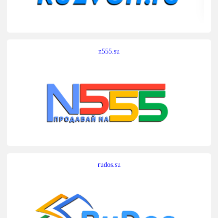
n555.su
rudos.su