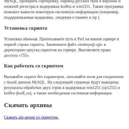
MySQL, проверить сортировку, перевод русских букв в верхний и
нижний регистры в кодировках koi8ru и win1251. Также программа
поможет вывести некоторую системную информацию (например,
поддерживаемые кодировки, сведения о памяти и пр.).
Установка скрипта
Установка обычная. Прописываете путь к Perl на вашем сервере в
первой строке скрипта. Закачиваете файл «testmysql.cgi» в
директорию запуска скриптов на сервере. Выставляете права
доступа «755».
Как работать со скриптом
Вызывайте скрипт без параметров, заполняйте поля для соединения
с базой данных MySQL. На следующей странице будут выведены
результаты обработки двух строк в кодировках win1251 (cp1251) и
koi8ru (koi8_ru), а также необходимая системная информация.
Скачать архивы
Скачать zip-архив со скриптом.