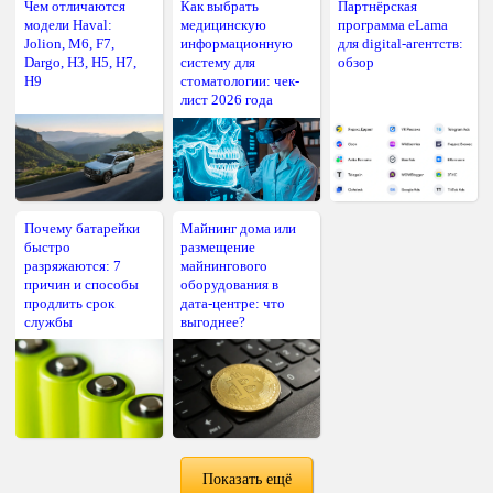
Чем отличаются
Как выбрать
Партнёрская
модели Haval:
медицинскую
программа eLama
Jolion, M6, F7,
информационную
для digital-агентств:
Dargo, H3, H5, H7,
систему для
обзор
H9
стоматологии: чек-
лист 2026 года
Почему батарейки
Майнинг дома или
быстро
размещение
разряжаются: 7
майнингового
причин и способы
оборудования в
продлить срок
дата-центре: что
службы
выгоднее?
Показать ещё