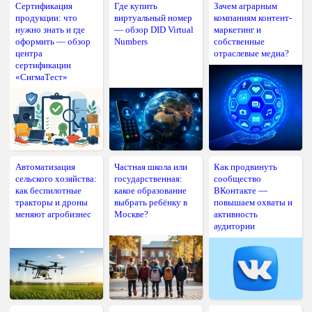
Сертификация
Где купить
Зачем аграрным
продукции: что
виртуальный номер
компаниям контент-
нужно знать и где
— обзор DID Virtual
маркетинг и
оформить — обзор
Numbers
собственные
центра
отраслевые медиа?
сертификации
«СигмаТест»
Автоматизация
Частная школа или
Как продвинуть
сельского хозяйства:
государственная:
сообщество
как беспилотные
какое образование
ВКонтакте —
тракторы и дроны
выбрать ребёнку в
повышаем охваты и
меняют агробизнес
Москве?
активность
аудитории