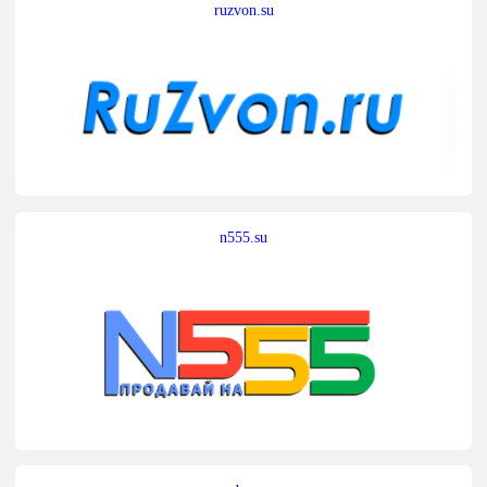
ruzvon.su
n555.su