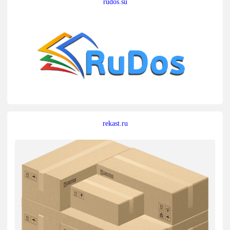
rudos.su
rekast.ru