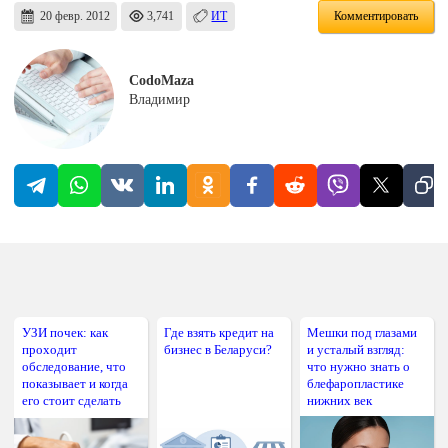
20 февр. 2012
3,741
ИТ
Комментировать
CodoMaza
Владимир
УЗИ почек: как
Где взять кредит на
Мешки под глазами
проходит
бизнес в Беларуси?
и усталый взгляд:
обследование, что
что нужно знать о
показывает и когда
блефаропластике
его стоит сделать
нижних век