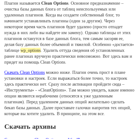
Плагин называется
Clean Options
. Основное предназначение –
очистка базы данных блога от таблиц неиспользуемых или
удаленных плагинов. Когда вы создаете собственный блог, то
начинаете устанавливать плагины (один за другим). Через
некоторое время часть плагинов будет удалено (просто отпадет
нужда в них либо вы найдете им замену). Однако таблицы от этих
плагинов останутся в базе данных блога, тем самым засоряя ее,
делая базу данных более объемной и тяжелой. Особенно «достается»
таблице
wp_options
. Удалить оттуда сведения об установленных
ранее плагинах вручную практически невозможно. Вот здесь вам и
придет на помощь Clean Options.
Скачать Clean Options
можно ниже. Плагин очень прост в плане
установки и настроек. Если выражаться более точно, то настроек
здесь практически нет. Сразу после активации пройдите сюда –
«Инструменты» - «CleanOptions». Там можно увидеть, какие именно
опции являются нерабочими (относятся к уже удаленным
плагинам). Перед удалением данных опций желательно сделать
бекап базы данных. Далее проставьте галочки напротив тех опций,
которые вы хотите удалить. В принципе, на этом все.
Скачать архивы