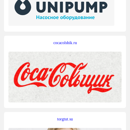
cocacolshik.ru
torgtut.su