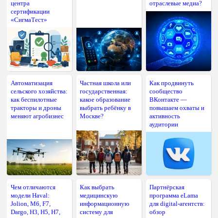
центра
отраслевые медиа?
сертификации
«СигмаТест»
Автоматизация
Частная школа или
Как продвинуть
сельского хозяйства:
государственная:
сообщество
как беспилотные
какое образование
ВКонтакте —
тракторы и дроны
выбрать ребёнку в
повышаем охваты и
меняют агробизнес
Москве?
активность
аудитории
Чем отличаются
Как выбрать
Партнёрская
модели Haval:
медицинскую
программа eLama
Jolion, M6, F7,
информационную
для digital-агентств:
Dargo, H3, H5, H7,
систему для
обзор