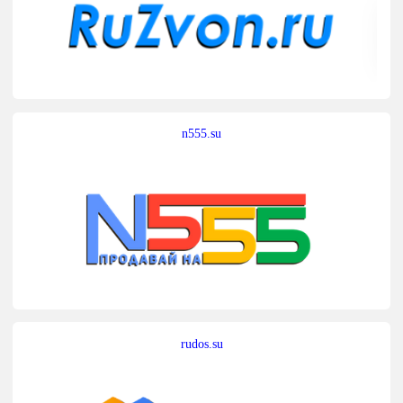
n555.su
rudos.su