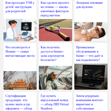
Как проходит УЗИ у
Как сделать прогноз
Лазерная эпиляция
детей: инструкция
на теннис — анализ
для мужчин
для родителей
ключевых факторов
перед матчем
Что посмотреть в
Как получить
Премиальное
Пекине — самые
доступ в бизнес-
обслуживание в
впечатляющие места
залы аэропортов
банке — что даёт и
бесплатно?
как подключить?
Сертификация
Где купить
Зачем аграрным
продукции: что
виртуальный номер
компаниям контент-
нужно знать и где
— обзор DID Virtual
маркетинг и
оформить — обзор
Numbers
собственные