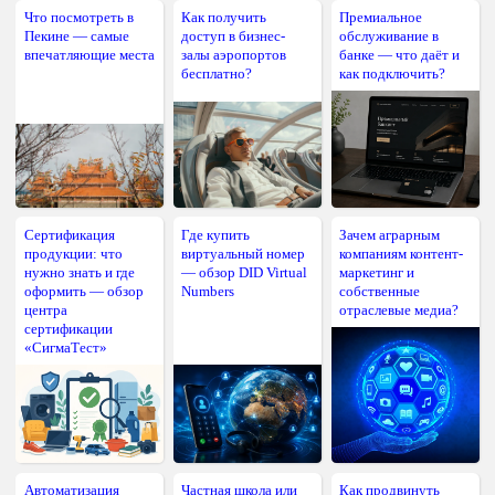
Что посмотреть в
Как получить
Премиальное
Пекине — самые
доступ в бизнес-
обслуживание в
впечатляющие места
залы аэропортов
банке — что даёт и
бесплатно?
как подключить?
Сертификация
Где купить
Зачем аграрным
продукции: что
виртуальный номер
компаниям контент-
нужно знать и где
— обзор DID Virtual
маркетинг и
оформить — обзор
Numbers
собственные
центра
отраслевые медиа?
сертификации
«СигмаТест»
Автоматизация
Частная школа или
Как продвинуть