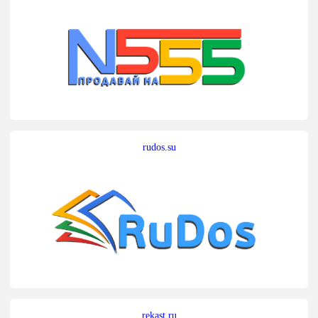
rudos.su
rekast.ru