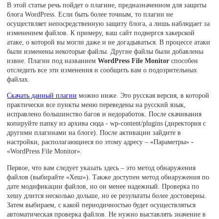
В этой статье речь пойдет о плагине, предназначенном для защиты
блога WordPress. Если быть более точным, то плагин не
осуществляет непосредственную защиту блога, а лишь наблюдает за
изменением файлов. К примеру, ваш сайт подвергся хакерской
атаке, о которой вы могли даже и не догадываться. В процессе атаки
были изменены некоторые файлы. Другие файлы были добавлены
извне. Плагин под названием
WordPress File Monitor
способен
отследить все эти изменения и сообщить вам о подозрительных
файлах.
Скачать данный плагин
можно ниже. Это русская версия, в которой
практически все пункты меню переведены на русский язык,
исправлено большинство багов и недоработок. После скачивания
копируйте папку из архива сюда - wp-content/plugins (директория с
другими плагинами на блоге). После активации зайдите в
настройки, располагающиеся по этому адресу – «Параметры» -
«WordPress File Monitor».
Первое, что вам следует указать здесь – это метод обнаружения
файлов (выбирайте «Хеш»). Также доступен метод обнаружения по
дате модификации файлов, но он менее надежный. Проверка по
хешу длится несколько дольше, но ее результаты более достоверны.
Затем выбираем, с какой периодичностью будет осуществляться
автоматическая проверка файлов. Не нужно выставлять значение в