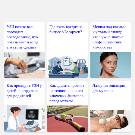
УЗИ почек: как
Где взять кредит на
Мешки под глазами
проходит
бизнес в Беларуси?
и усталый взгляд:
обследование, что
что нужно знать о
показывает и когда
блефаропластике
его стоит сделать
нижних век
Как проходит УЗИ у
Как сделать прогноз
Лазерная эпиляция
детей: инструкция
на теннис — анализ
для мужчин
для родителей
ключевых факторов
перед матчем