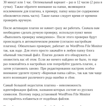
30 минут или 1 час. Оптимальный вариант – раз в 12 часов (2 раза в
сутки). Также обратите внимание на папки, являющиеся
исключением для плагина, к примеру, папку кеша (ее содержимое
обновляется очень часто). Такие папки следует время от времени
проверять вручную.
После активации плагин не начнет сразу же работать. Сначала вам
необходимо сделать ручную проверку, используя пункт меню
«Выполнить проверку немедленно». После этого проверки будут
происходить в автоматическом режиме (согласно настройкам
плагина). Обязательно проверьте, работает ли WordPress File Monitor
так, как надо. Для этого просто закачайте в любую папку блога
обычный текстовый файл. Плагин должен его обнаружить и
оповестить вас об этом. Если же ничего найдено не было, то еще
раз покопайтесь в настройках или попробуйте удалить плагин, а
затем установить заново. При редактировании настроек особое
внимание уделите пункту «Корневая папка сайта», так как там чаще
всего возникают различного рода ошибки и сбои.
Самый большой недостаток плагина – невозможность
идентификации файлов, названия которых состоят из русских
символов. Поэтому перед установкой WordPress File Monitor
постарайтесь избавиться от подобных файлов.