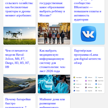
сельского хозяйства:
государственная:
сообщество
как беспилотные
какое образование
ВКонтакте —
тракторы и дроны
выбрать ребёнку в
повышаем охваты и
меняют агробизнес
Москве?
активность
аудитории
Чем отличаются
Как выбрать
Партнёрская
модели Haval:
медицинскую
программа eLama
Jolion, M6, F7,
информационную
для digital-агентств:
Dargo, H3, H5, H7,
систему для
обзор
H9
стоматологии: чек-
лист 2026 года
Почему батарейки
Майнинг дома или
быстро
размещение
разряжаются: 7
майнингового