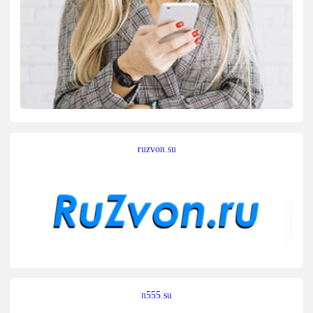
ruzvon.su
n555.su