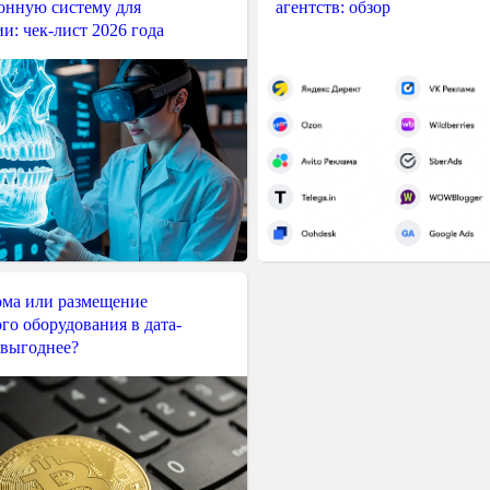
нную систему для
агентств: обзор
и: чек-лист 2026 года
ма или размещение
го оборудования в дата-
 выгоднее?