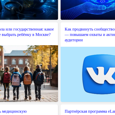
ла или государственная: какое
Как продвинуть сообщество
е выбрать ребёнку в Москве?
— повышаем охваты и акти
аудитории
ь медицинскую
Партнёрская программа eLama