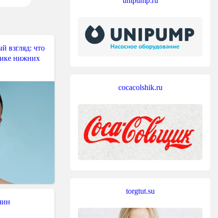
unipump.ru
й взгляд: что
тике нижних
cocacolshik.ru
torgtut.su
чин