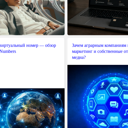
 виртуальный номер — обзор
Зачем аграрным компаниям 
 Numbers
маркетинг и собственные о
медиа?