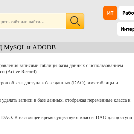
ИТ
Рабо
Инте
 БД MySQL и ADODB
правления записями таблицы базы данных с использованием
и (Active Record).
тров объект доступа к базе данных (DAO), имя таблицы и
и удалять записи в базе данных, отображая переменные класса к
м DAO. В настоящее время существуют классы DAO для доступа