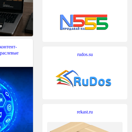
контент-
траслевые
rudos.su
rekast.ru