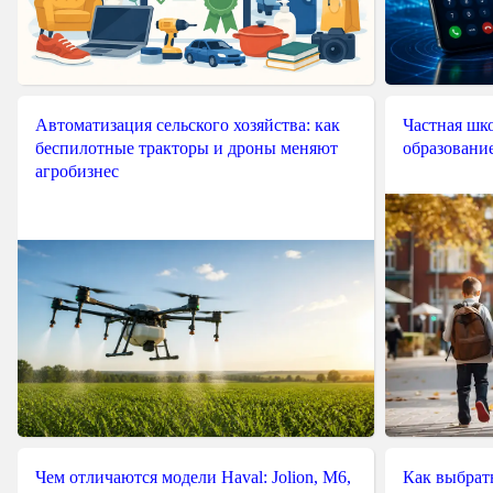
Автоматизация сельского хозяйства: как
Частная шко
беспилотные тракторы и дроны меняют
образовани
агробизнес
Чем отличаются модели Haval: Jolion, M6,
Как выбрат