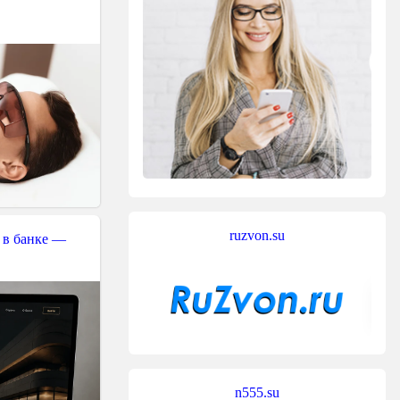
ruzvon.su
 в банке —
n555.su