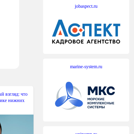
jobaspect.ru
marine-system.ru
й взгляд: что
тике нижних