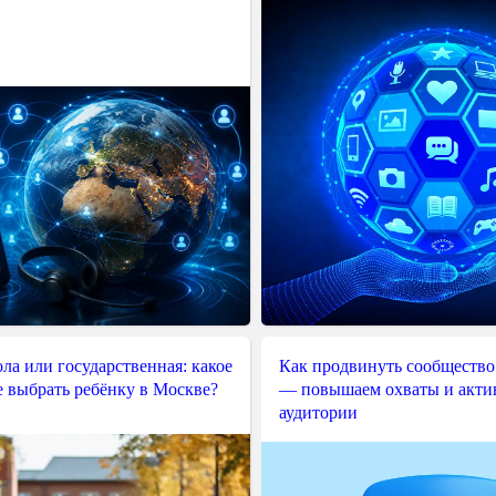
ла или государственная: какое
Как продвинуть сообщество
е выбрать ребёнку в Москве?
— повышаем охваты и акти
аудитории