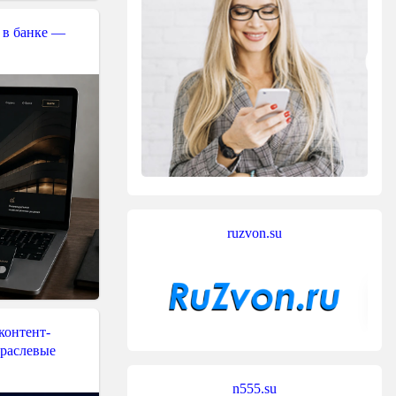
 в банке —
ruzvon.su
контент-
траслевые
n555.su