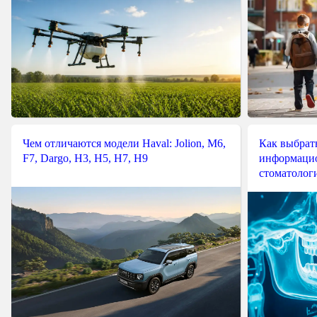
Чем отличаются модели Haval: Jolion, M6,
Как выбрат
F7, Dargo, H3, H5, H7, H9
информацио
стоматологи