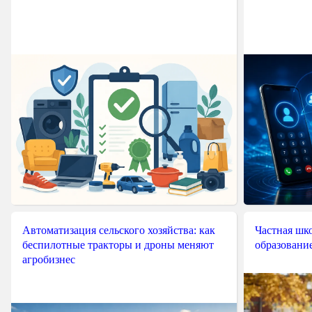
Автоматизация сельского хозяйства: как
Частная шко
беспилотные тракторы и дроны меняют
образовани
агробизнес