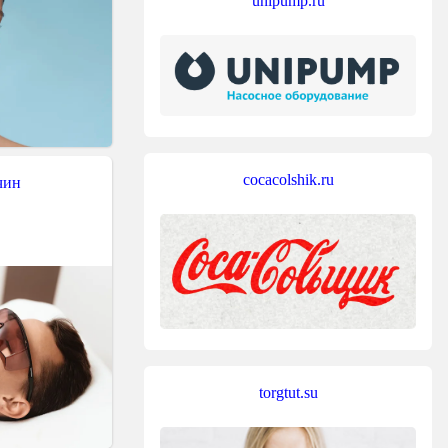
unipump.ru
cocacolshik.ru
чин
torgtut.su