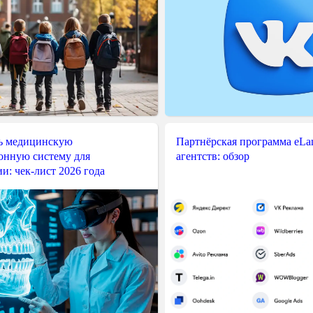
ь медицинскую
Партнёрская программа eLama
нную систему для
агентств: обзор
и: чек-лист 2026 года