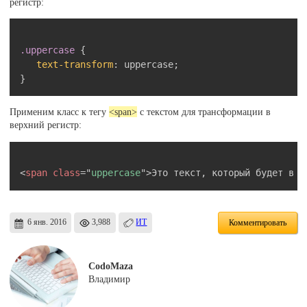
регистр:
Скопировать
.uppercase
{
text-transform
:
 uppercase
;
}
Применим класс к тегу
<span>
с текстом для трансформации в
верхний регистр:
Скопировать
<
span
class
=
"
uppercase
"
>
Это текст, который будет в в
6 янв. 2016
3,988
ИТ
Комментировать
CodoMaza
Владимир