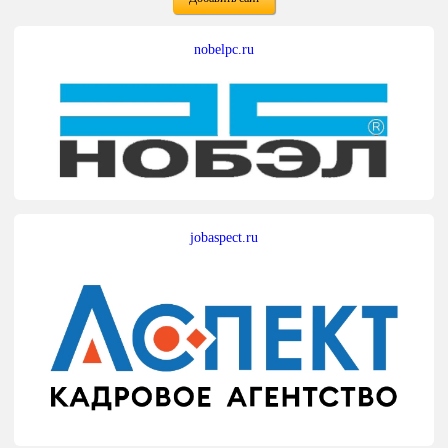
nobelpc.ru
jobaspect.ru