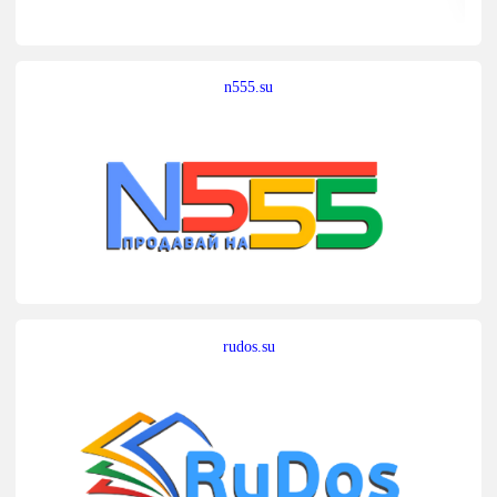
n555.su
rudos.su