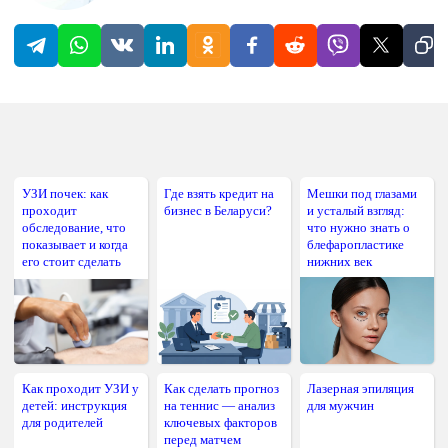
УЗИ почек: как
Где взять кредит на
Мешки под глазами
проходит
бизнес в Беларуси?
и усталый взгляд:
обследование, что
что нужно знать о
показывает и когда
блефаропластике
его стоит сделать
нижних век
Как проходит УЗИ у
Как сделать прогноз
Лазерная эпиляция
детей: инструкция
на теннис — анализ
для мужчин
для родителей
ключевых факторов
перед матчем