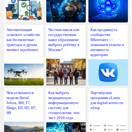
Автоматизация
Частная школа или
Как продвинуть
сельского хозяйства:
государственная:
сообщество
как беспилотные
какое образование
ВКонтакте —
тракторы и дроны
выбрать ребёнку в
повышаем охваты и
меняют агробизнес
Москве?
активность
аудитории
Чем отличаются
Как выбрать
Партнёрская
модели Haval:
медицинскую
программа eLama
Jolion, M6, F7,
информационную
для digital-агентств:
Dargo, H3, H5, H7,
систему для
обзор
H9
стоматологии: чек-
лист 2026 года