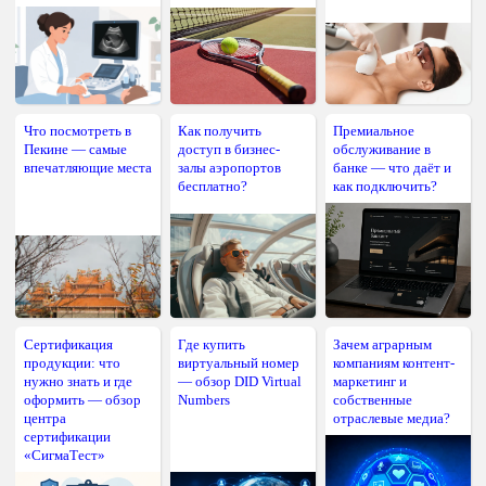
Что посмотреть в
Как получить
Премиальное
Пекине — самые
доступ в бизнес-
обслуживание в
впечатляющие места
залы аэропортов
банке — что даёт и
бесплатно?
как подключить?
Сертификация
Где купить
Зачем аграрным
продукции: что
виртуальный номер
компаниям контент-
нужно знать и где
— обзор DID Virtual
маркетинг и
оформить — обзор
Numbers
собственные
центра
отраслевые медиа?
сертификации
«СигмаТест»