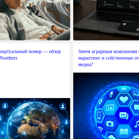
 виртуальный номер — обзор
Зачем аграрным компаниям 
 Numbers
маркетинг и собственные о
медиа?