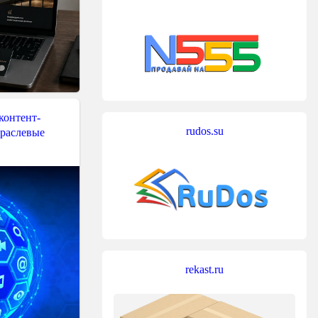
контент-
rudos.su
траслевые
rekast.ru