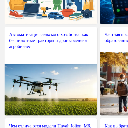
Автоматизация сельского хозяйства: как
Частная шко
беспилотные тракторы и дроны меняют
образовани
агробизнес
Чем отличаются модели Haval: Jolion, M6,
Как выбрат