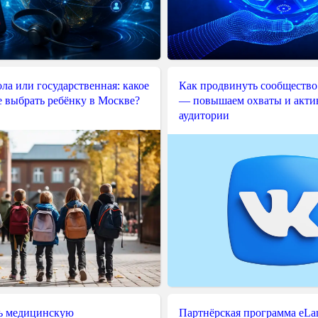
ла или государственная: какое
Как продвинуть сообщество
е выбрать ребёнку в Москве?
— повышаем охваты и акти
аудитории
ь медицинскую
Партнёрская программа eLama