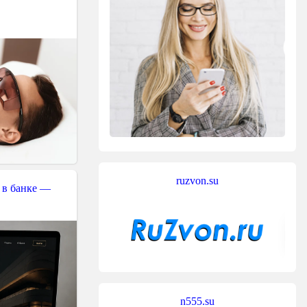
ruzvon.su
 в банке —
n555.su