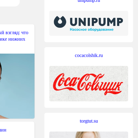
unipump.ru
й взгляд: что
тике нижних
cocacolshik.ru
torgtut.su
чин