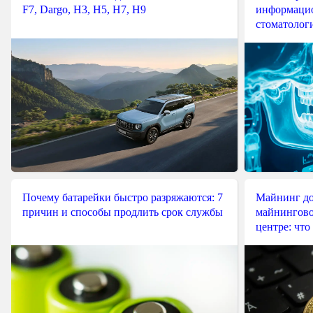
F7, Dargo, H3, H5, H7, H9
информацио
стоматологи
Почему батарейки быстро разряжаются: 7
Майнинг до
причин и способы продлить срок службы
майнингово
центре: что