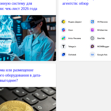
нную систему для
агентств: обзор
и: чек-лист 2026 года
ма или размещение
го оборудования в дата-
 выгоднее?