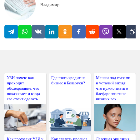
Владимир
УЗИ почек: как
Где взять кредит на
Мешки под глазами
проходит
бизнес в Беларуси?
и усталый взгляд:
обследование, что
что нужно знать о
показывает и когда
блефаропластике
его стоит сделать
нижних век
Как проходит УЗИ у
Как сделать прогноз
Лазерная эпиляция