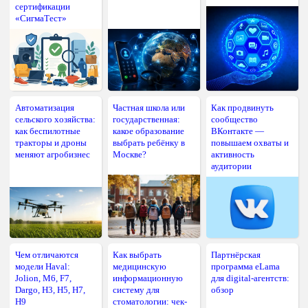
сертификации
«СигмаТест»
Автоматизация
Частная школа или
Как продвинуть
сельского хозяйства:
государственная:
сообщество
как беспилотные
какое образование
ВКонтакте —
тракторы и дроны
выбрать ребёнку в
повышаем охваты и
меняют агробизнес
Москве?
активность
аудитории
Чем отличаются
Как выбрать
Партнёрская
модели Haval:
медицинскую
программа eLama
Jolion, M6, F7,
информационную
для digital-агентств:
Dargo, H3, H5, H7,
систему для
обзор
H9
стоматологии: чек-