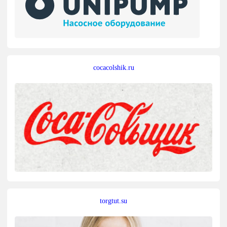
cocacolshik.ru
torgtut.su