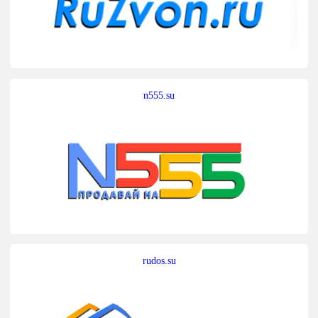
n555.su
rudos.su