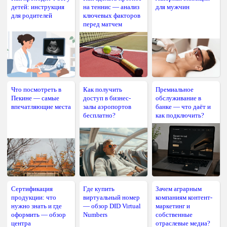
детей: инструкция
на теннис — анализ
для мужчин
для родителей
ключевых факторов
перед матчем
Что посмотреть в
Как получить
Премиальное
Пекине — самые
доступ в бизнес-
обслуживание в
впечатляющие места
залы аэропортов
банке — что даёт и
бесплатно?
как подключить?
Сертификация
Где купить
Зачем аграрным
продукции: что
виртуальный номер
компаниям контент-
нужно знать и где
— обзор DID Virtual
маркетинг и
оформить — обзор
Numbers
собственные
центра
отраслевые медиа?