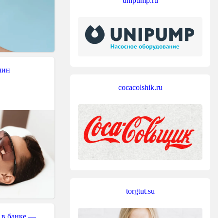
unipump.ru
чин
cocacolshik.ru
torgtut.su
 в банке —