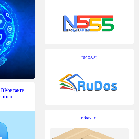
rudos.su
 ВКонтакте
вность
rekast.ru