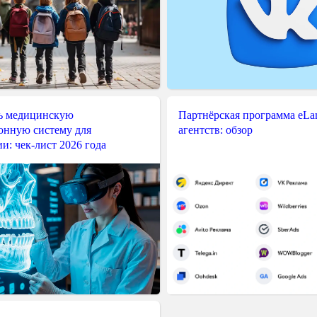
ь медицинскую
Партнёрская программа eLama
нную систему для
агентств: обзор
и: чек-лист 2026 года