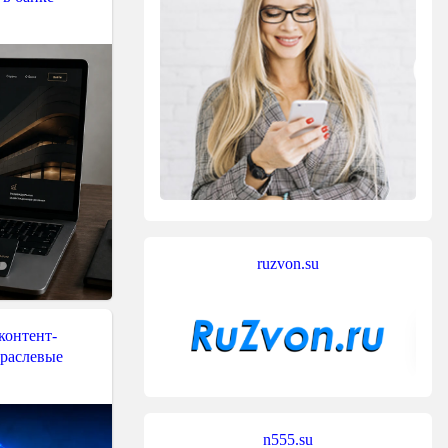
ruzvon.su
контент-
траслевые
n555.su