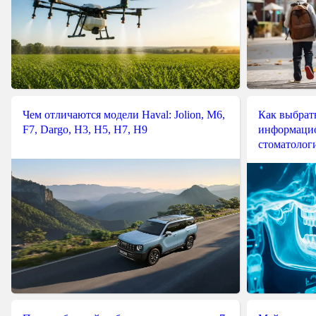
Чем отличаются модели Haval: Jolion, M6,
Как выбрат
F7, Dargo, H3, H5, H7, H9
информацио
стоматологи