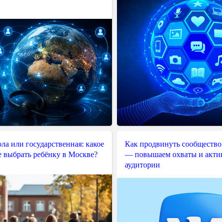
ла или государственная: какое
Как продвинуть сообщество
е выбрать ребёнку в Москве?
— повышаем охваты и акти
аудитории