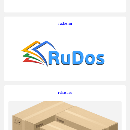
rudos.su
rekast.ru