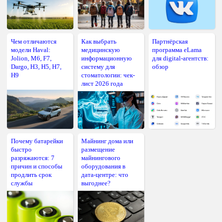
Чем отличаются
Как выбрать
Партнёрская
модели Haval:
медицинскую
программа eLama
Jolion, M6, F7,
информационную
для digital-агентств:
Dargo, H3, H5, H7,
систему для
обзор
H9
стоматологии: чек-
лист 2026 года
Почему батарейки
Майнинг дома или
быстро
размещение
разряжаются: 7
майнингового
причин и способы
оборудования в
продлить срок
дата-центре: что
службы
выгоднее?