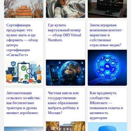
Сертификация
Где купить
Зачем аграрным
продукции: что
виртуальный номер
компаниям контент-
нужно знать и где
— обзор DID Virtual
маркетинг и
оформить — обзор
Numbers
собственные
центра
отраслевые медиа?
сертификации
«СигмаТест»
Автоматизация
Частная школа или
Как продвинуть
сельского хозяйства:
государственная:
сообщество
как беспилотные
какое образование
ВКонтакте —
тракторы и дроны
выбрать ребёнку в
повышаем охваты и
меняют агробизнес
Москве?
активность
аудитории