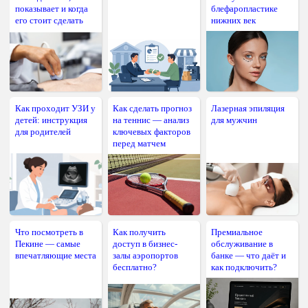
показывает и когда
блефаропластике
его стоит сделать
нижних век
Как проходит УЗИ у
Как сделать прогноз
Лазерная эпиляция
детей: инструкция
на теннис — анализ
для мужчин
для родителей
ключевых факторов
перед матчем
Что посмотреть в
Как получить
Премиальное
Пекине — самые
доступ в бизнес-
обслуживание в
впечатляющие места
залы аэропортов
банке — что даёт и
бесплатно?
как подключить?