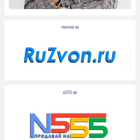
ruzvon.su
n555.su