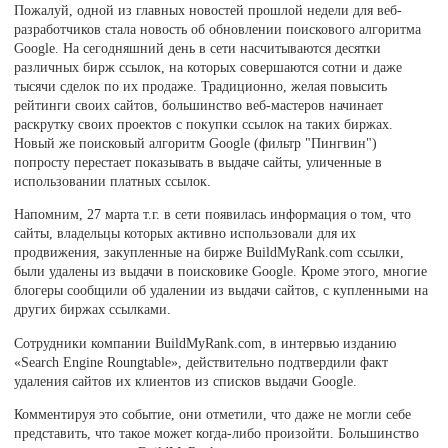
Пожалуй, одной из главных новостей прошлой недели для веб-
разработчиков стала новость об обновлении поискового алгоритма
Google. На сегодняшний день в сети насчитываются десятки
различных бирж ссылок, на которых совершаются сотни и даже
тысячи сделок по их продаже. Традиционно, желая повысить
рейтинги своих сайтов, большинство веб-мастеров начинает
раскрутку своих проектов с покупки ссылок на таких биржах.
Новый же поисковый алгоритм Google (фильтр "Пингвин")
попросту перестает показывать в выдаче сайты, уличенные в
использовании платных ссылок.
Напомним, 27 марта т.г. в сети появилась информация о том, что
сайты, владельцы которых активно использовали для их
продвижения, закупленные на бирже BuildMyRank.com ссылки,
были удалены из выдачи в поисковике Google. Кроме этого, многие
блогеры сообщили об удалении из выдачи сайтов, с купленными на
других биржах ссылками.
Сотрудники компании BuildMyRank.com, в интервью изданию
«Search Engine Roungtable», действительно подтвердили факт
удаления сайтов их клиентов из списков выдачи Google.
Комментируя это событие, они отметили, что даже не могли себе
представить, что такое может когда-либо произойти. Большинство