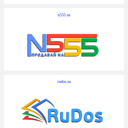
n555.su
rudos.su