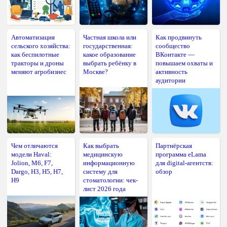
Автоматизация
Частная школа или
Как продвинуть
сельского хозяйства:
государственная:
сообщество
как беспилотные
какое образование
ВКонтакте —
тракторы и дроны
выбрать ребёнку в
повышаем охваты и
меняют агробизнес
Москве?
активность
аудитории
Чем отличаются
Как выбрать
Партнёрская
модели Haval:
медицинскую
программа eLama
Jolion, M6, F7,
информационную
для digital-агентств:
Dargo, H3, H5, H7,
систему для
обзор
H9
стоматологии: чек-
лист 2026 года