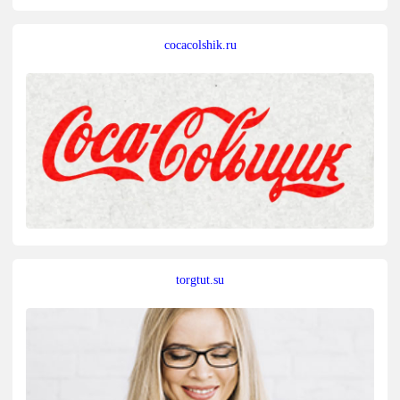
cocacolshik.ru
torgtut.su