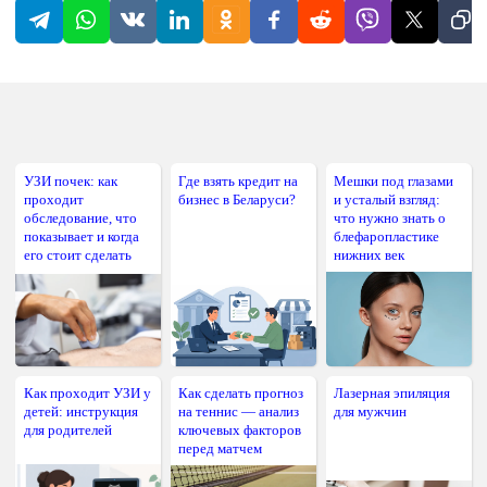
УЗИ почек: как
Где взять кредит на
Мешки под глазами
проходит
бизнес в Беларуси?
и усталый взгляд:
обследование, что
что нужно знать о
показывает и когда
блефаропластике
его стоит сделать
нижних век
Как проходит УЗИ у
Как сделать прогноз
Лазерная эпиляция
детей: инструкция
на теннис — анализ
для мужчин
для родителей
ключевых факторов
перед матчем