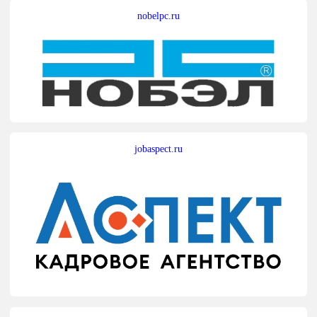
nobelpc.ru
jobaspect.ru