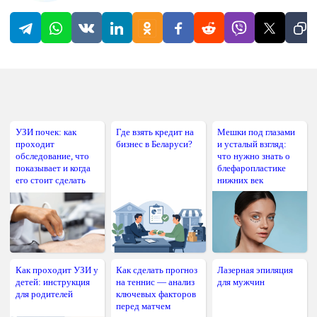
УЗИ почек: как
Где взять кредит на
Мешки под глазами
проходит
бизнес в Беларуси?
и усталый взгляд:
обследование, что
что нужно знать о
показывает и когда
блефаропластике
его стоит сделать
нижних век
Как проходит УЗИ у
Как сделать прогноз
Лазерная эпиляция
детей: инструкция
на теннис — анализ
для мужчин
для родителей
ключевых факторов
перед матчем