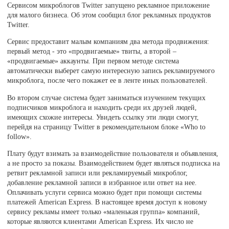
Сервисом микроблогов Twitter запущено рекламное приложение
для малого бизнеса. Об этом сообщил блог рекламных продуктов
Twitter.
Сервис предоставит малым компаниям два метода продвижения:
первый метод - это «продвигаемые» твиты, а второй –
«продвигаемые» аккаунты. При первом методе система
автоматически выберет самую интересную запись рекламируемого
микроблога, после чего покажет ее в ленте иных пользователей.
Во втором случае система будет заниматься изучением текущих
подписчиков микроблога и находить среди их друзей людей,
имеющих схожие интересы. Увидеть ссылку эти люди смогут,
перейдя на страницу Twitter в рекомендательном блоке «Who to
follow».
Плату будут взимать за взаимодействие пользователя и объявления,
а не просто за показы. Взаимодействием будет являться подписка на
ретвит рекламной записи или рекламируемый микроблог,
добавление рекламной записи в избранное или ответ на нее.
Оплачивать услуги сервиса можно будет при помощи системы
платежей American Express. В настоящее время доступ к новому
сервису рекламы имеет только «маленькая группа» компаний,
которые являются клиентами American Express. Их число не