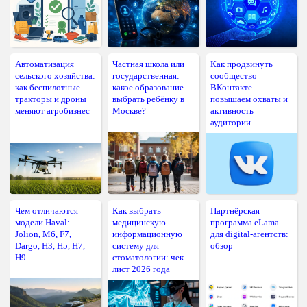
Автоматизация
Частная школа или
Как продвинуть
сельского хозяйства:
государственная:
сообщество
как беспилотные
какое образование
ВКонтакте —
тракторы и дроны
выбрать ребёнку в
повышаем охваты и
меняют агробизнес
Москве?
активность
аудитории
Чем отличаются
Как выбрать
Партнёрская
модели Haval:
медицинскую
программа eLama
Jolion, M6, F7,
информационную
для digital-агентств:
Dargo, H3, H5, H7,
систему для
обзор
H9
стоматологии: чек-
лист 2026 года