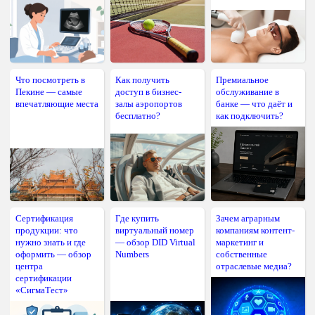
Что посмотреть в
Как получить
Премиальное
Пекине — самые
доступ в бизнес-
обслуживание в
впечатляющие места
залы аэропортов
банке — что даёт и
бесплатно?
как подключить?
Сертификация
Где купить
Зачем аграрным
продукции: что
виртуальный номер
компаниям контент-
нужно знать и где
— обзор DID Virtual
маркетинг и
оформить — обзор
Numbers
собственные
центра
отраслевые медиа?
сертификации
«СигмаТест»