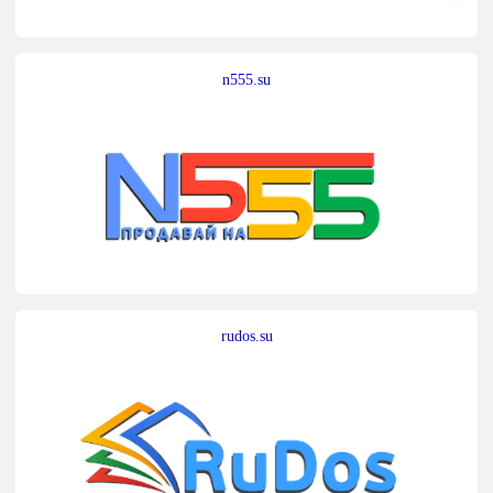
n555.su
rudos.su