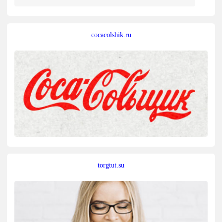
cocacolshik.ru
torgtut.su