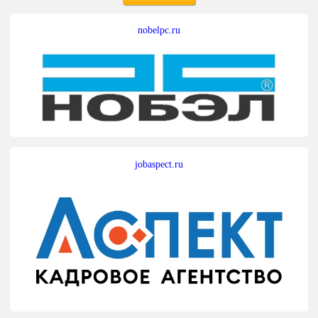
nobelpc.ru
jobaspect.ru