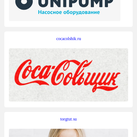
cocacolshik.ru
torgtut.su