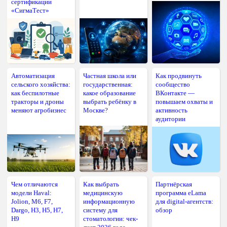
сертификации
«СигмаТест»
Автоматизация
Частная школа или
Как продвинуть
сельского хозяйства:
государственная:
сообщество
как беспилотные
какое образование
ВКонтакте —
тракторы и дроны
выбрать ребёнку в
повышаем охваты и
меняют агробизнес
Москве?
активность
аудитории
Чем отличаются
Как выбрать
Партнёрская
модели Haval:
медицинскую
программа eLama
Jolion, M6, F7,
информационную
для digital-агентств:
Dargo, H3, H5, H7,
систему для
обзор
H9
стоматологии: чек-