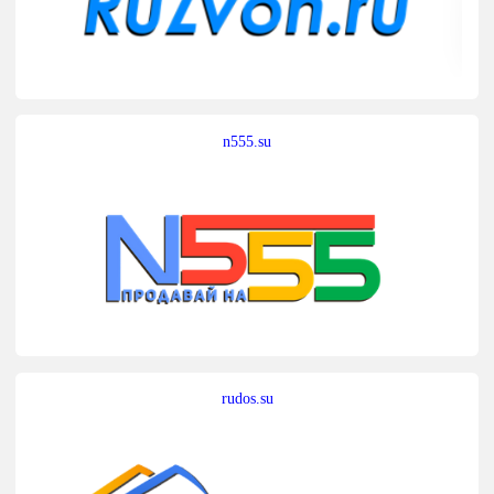
n555.su
rudos.su