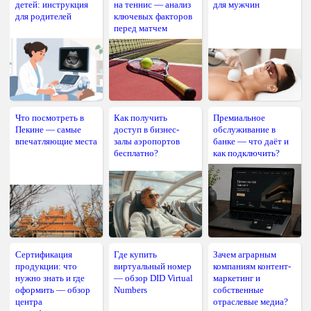
детей: инструкция
на теннис — анализ
для мужчин
для родителей
ключевых факторов
перед матчем
Что посмотреть в
Как получить
Премиальное
Пекине — самые
доступ в бизнес-
обслуживание в
впечатляющие места
залы аэропортов
банке — что даёт и
бесплатно?
как подключить?
Сертификация
Где купить
Зачем аграрным
продукции: что
виртуальный номер
компаниям контент-
нужно знать и где
— обзор DID Virtual
маркетинг и
оформить — обзор
Numbers
собственные
центра
отраслевые медиа?