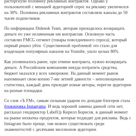
расторгнули половину рекламных контрактов. Однако у
пользователей с меньшей аудиторией спрос на рекламу увеличился
на 30%. Половина рекламных контрактов составляли каналы до 50
тысяч подписчиков.
По информации Didenok Team, авторам приходилось возвращать
деньги по уже оплаченным им контрактам. Основную часть
составлял FMCG сегмент (товары повседневного спроса), который
первый решил уйти. Существенной проблемой это стало для
владельцев популярных каналов на Youtube, ушло целых 80%.
Как упоминалось ранее, при отмене контракта, нужно возвращать
деньги. А Российским компаниям некуда потратить средства,
бюджет оказался у всех заморожен. На данный момент рынок
напоминает свою копию 7-ми летней давности – неполноценная
статистика, каждый день приходят новые авторы, перегон аудитории
на разные площадки.
Со слов «Ъ FM», самым сильным ударом по доходам блогеров стала
блокировка Instagrama
. И ведь хорошей замены данной сети нет,
рассказал гендиректор LabelUp Кирилл Борисов, в данный момент
на рынке нехватка продуктов, которые подходят для рекламы. Ведь с
Instagram было проще, там можно существовать среди
знаменитостей с десятками миллионов аудитории.