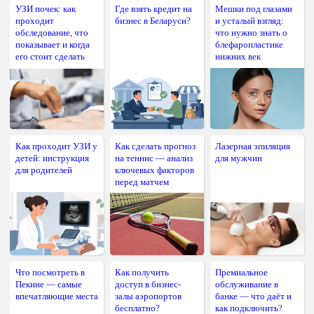
УЗИ почек: как
Где взять кредит на
Мешки под глазами
проходит
бизнес в Беларуси?
и усталый взгляд:
обследование, что
что нужно знать о
показывает и когда
блефаропластике
его стоит сделать
нижних век
Как проходит УЗИ у
Как сделать прогноз
Лазерная эпиляция
детей: инструкция
на теннис — анализ
для мужчин
для родителей
ключевых факторов
перед матчем
Что посмотреть в
Как получить
Премиальное
Пекине — самые
доступ в бизнес-
обслуживание в
впечатляющие места
залы аэропортов
банке — что даёт и
бесплатно?
как подключить?