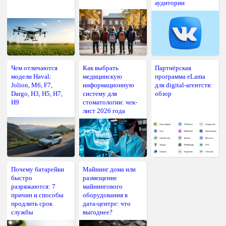
аудитории
Чем отличаются
Как выбрать
Партнёрская
модели Haval:
медицинскую
программа eLama
Jolion, M6, F7,
информационную
для digital-агентств:
Dargo, H3, H5, H7,
систему для
обзор
H9
стоматологии: чек-
лист 2026 года
Почему батарейки
Майнинг дома или
быстро
размещение
разряжаются: 7
майнингового
причин и способы
оборудования в
продлить срок
дата-центре: что
службы
выгоднее?