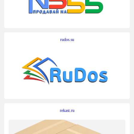
rudos.su
rekast.ru