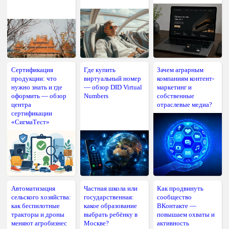
Сертификация
Где купить
Зачем аграрным
продукции: что
виртуальный номер
компаниям контент-
нужно знать и где
— обзор DID Virtual
маркетинг и
оформить — обзор
Numbers
собственные
центра
отраслевые медиа?
сертификации
«СигмаТест»
Автоматизация
Частная школа или
Как продвинуть
сельского хозяйства:
государственная:
сообщество
как беспилотные
какое образование
ВКонтакте —
тракторы и дроны
выбрать ребёнку в
повышаем охваты и
меняют агробизнес
Москве?
активность