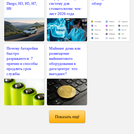
Dargo, H3, H5, H7,
систему для
обзор
H9
стоматологии: чек-
лист 2026 года
Почему батарейки
Майнинг дома или
быстро
размещение
разряжаются: 7
майнингового
причин и способы
оборудования в
продлить срок
дата-центре: что
службы
выгоднее?
Показать ещё