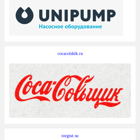
cocacolshik.ru
torgtut.su