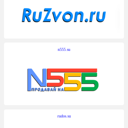
n555.su
rudos.su