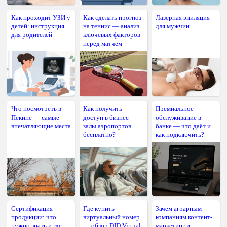
Как проходит УЗИ у
Как сделать прогноз
Лазерная эпиляция
детей: инструкция
на теннис — анализ
для мужчин
для родителей
ключевых факторов
перед матчем
Что посмотреть в
Как получить
Премиальное
Пекине — самые
доступ в бизнес-
обслуживание в
впечатляющие места
залы аэропортов
банке — что даёт и
бесплатно?
как подключить?
Сертификация
Где купить
Зачем аграрным
продукции: что
виртуальный номер
компаниям контент-
нужно знать и где
— обзор DID Virtual
маркетинг и