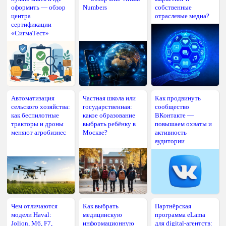
оформить — обзор
Numbers
собственные
центра
отраслевые медиа?
сертификации
«СигмаТест»
Автоматизация
Частная школа или
Как продвинуть
сельского хозяйства:
государственная:
сообщество
как беспилотные
какое образование
ВКонтакте —
тракторы и дроны
выбрать ребёнку в
повышаем охваты и
меняют агробизнес
Москве?
активность
аудитории
Чем отличаются
Как выбрать
Партнёрская
модели Haval:
медицинскую
программа eLama
Jolion, M6, F7,
информационную
для digital-агентств: