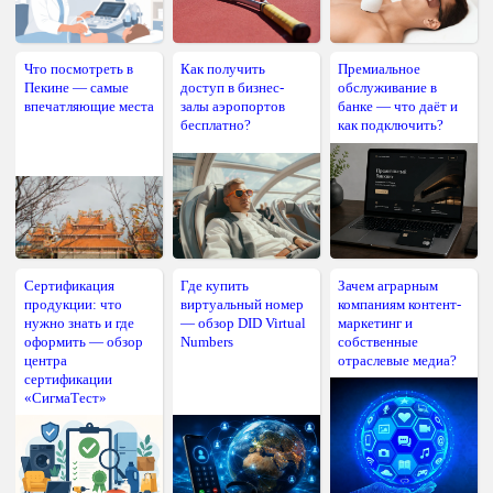
Что посмотреть в
Как получить
Премиальное
Пекине — самые
доступ в бизнес-
обслуживание в
впечатляющие места
залы аэропортов
банке — что даёт и
бесплатно?
как подключить?
Сертификация
Где купить
Зачем аграрным
продукции: что
виртуальный номер
компаниям контент-
нужно знать и где
— обзор DID Virtual
маркетинг и
оформить — обзор
Numbers
собственные
центра
отраслевые медиа?
сертификации
«СигмаТест»