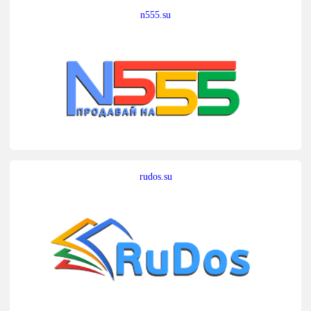
n555.su
rudos.su