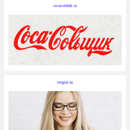
cocacolshik.ru
torgtut.su