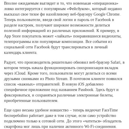
Вполне ожидаемым выглядит и то, что новенькая «операционка»
ловко интегрируется с популярным «Фейсбуком», который недавно
высказал свое тихое фи назойливому веб-браузеру Google Chrome.
Теперь пользователи, введя свой логин и пароль от Facebook в
разделе настроек, получают широкие возможности делиться
полезной информацией из различных приложений. К примеру, в
App Store покупатель может «лайкать» понравившиеся видеохиты,
телепрограммы или популярные композиции. Все события из
социальной сети Facebook будут транслироваться в личный
календарь клиента.
Радует, что производитель решительно обновил веб-браузер Safari, в
котором теперь начала функционировать синхронизация вкладок
через iCloud. Кроме того, пользователи могут делиться со всеми
друзьями снимками из Photo Stream. В почтовом клиенте появился
список «важных» отправителей. В новую iOS добавлено
специфичное приложение под названием Passbook. Здесь будут и
фиксироваться, и сохраняться различные электронные билеты,
приобретенные пользователем.
Еще одно весьма удобное новшество – теперь видеочат FaceTime
бесперебойно работает даже в том случае, если само устройство
подключено только к сотовой сети. До этого «чатиться» обладатель
смартфона мог лишь при наличии активного Wi-Fi-соединения.