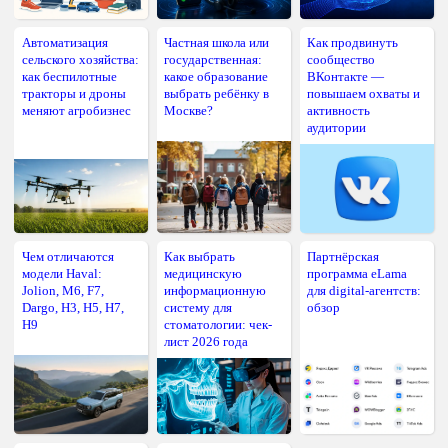
Автоматизация
Частная школа или
Как продвинуть
сельского хозяйства:
государственная:
сообщество
как беспилотные
какое образование
ВКонтакте —
тракторы и дроны
выбрать ребёнку в
повышаем охваты и
меняют агробизнес
Москве?
активность
аудитории
Чем отличаются
Как выбрать
Партнёрская
модели Haval:
медицинскую
программа eLama
Jolion, M6, F7,
информационную
для digital-агентств:
Dargo, H3, H5, H7,
систему для
обзор
H9
стоматологии: чек-
лист 2026 года