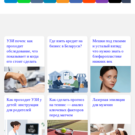
УЗИ почек: как
Где взять кредит на
Мешки под глазами
проходит
бизнес в Беларуси?
и усталый взгляд:
обследование, что
что нужно знать о
показывает и когда
блефаропластике
его стоит сделать
нижних век
Как проходит УЗИ у
Как сделать прогноз
Лазерная эпиляция
детей: инструкция
на теннис — анализ
для мужчин
для родителей
ключевых факторов
перед матчем