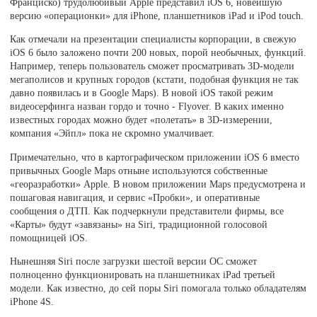
Франциско) трудолюбивый Apple представил iOS 6, новейшую
версию «операционки» для iPhone, планшетников iPad и iPod touch.
Как отмечали на презентации специалисты корпорации, в свежую
iOS 6 было заложено почти 200 новых, порой необычных, функций.
Например, теперь пользователь сможет просматривать 3D-модели
мегаполисов и крупных городов (кстати, подобная функция не так
давно появилась и в Google Maps). В новой iOS такой режим
видеосерфинга назван гордо и точно - Flyover. В каких именно
известных городах можно будет «полетать» в 3D-измерении,
компания «Эйпл» пока не скромно умалчивает.
Примечательно, что в картографическом приложении iOS 6 вместо
привычных Google Maps отныне используются собственные
«георазработки» Apple. В новом приложении Maps предусмотрена и
пошаговая навигация, и сервис «Пробки», и оперативные
сообщения о ДТП. Как подчеркнули представители фирмы, все
«Карты» будут «завязаны» на Siri, традиционной голосовой
помощницей iOS.
Нынешняя Siri после загрузки шестой версии ОС сможет
полноценно функционировать на планшетниках iPad третьей
модели. Как известно, до сей поры Siri помогала только обладателям
iPhone 4S.