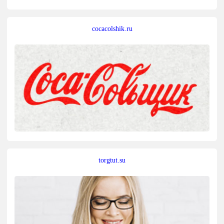
cocacolshik.ru
torgtut.su