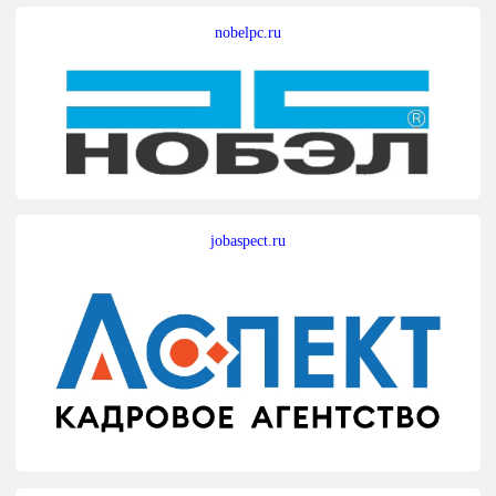
nobelpc.ru
jobaspect.ru