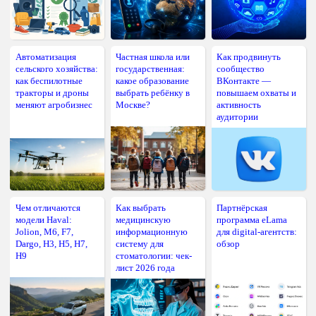
Автоматизация
Частная школа или
Как продвинуть
сельского хозяйства:
государственная:
сообщество
как беспилотные
какое образование
ВКонтакте —
тракторы и дроны
выбрать ребёнку в
повышаем охваты и
меняют агробизнес
Москве?
активность
аудитории
Чем отличаются
Как выбрать
Партнёрская
модели Haval:
медицинскую
программа eLama
Jolion, M6, F7,
информационную
для digital-агентств:
Dargo, H3, H5, H7,
систему для
обзор
H9
стоматологии: чек-
лист 2026 года