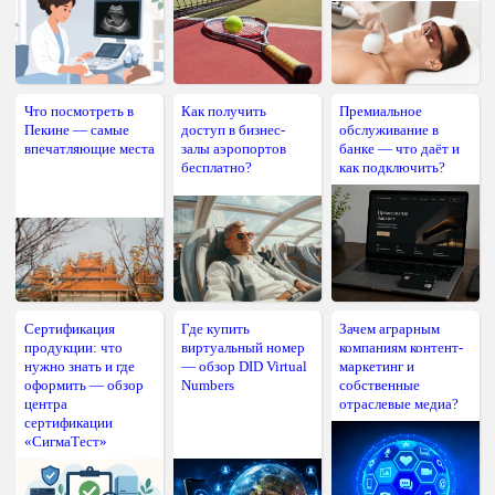
Что посмотреть в
Как получить
Премиальное
Пекине — самые
доступ в бизнес-
обслуживание в
впечатляющие места
залы аэропортов
банке — что даёт и
бесплатно?
как подключить?
Сертификация
Где купить
Зачем аграрным
продукции: что
виртуальный номер
компаниям контент-
нужно знать и где
— обзор DID Virtual
маркетинг и
оформить — обзор
Numbers
собственные
центра
отраслевые медиа?
сертификации
«СигмаТест»