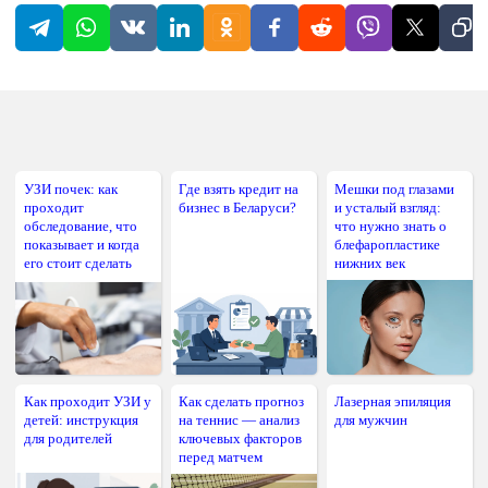
УЗИ почек: как
Где взять кредит на
Мешки под глазами
проходит
бизнес в Беларуси?
и усталый взгляд:
обследование, что
что нужно знать о
показывает и когда
блефаропластике
его стоит сделать
нижних век
Как проходит УЗИ у
Как сделать прогноз
Лазерная эпиляция
детей: инструкция
на теннис — анализ
для мужчин
для родителей
ключевых факторов
перед матчем