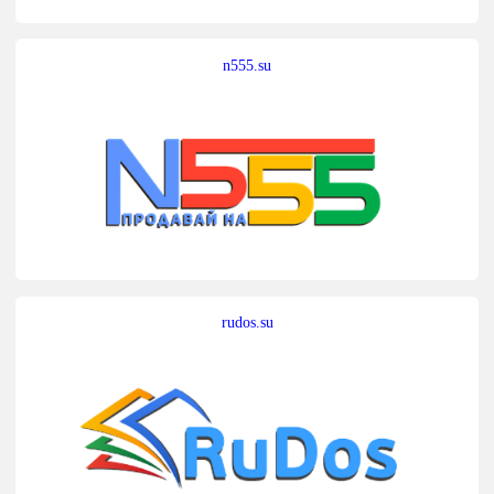
n555.su
rudos.su