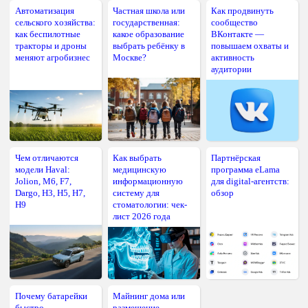
Автоматизация
Частная школа или
Как продвинуть
сельского хозяйства:
государственная:
сообщество
как беспилотные
какое образование
ВКонтакте —
тракторы и дроны
выбрать ребёнку в
повышаем охваты и
меняют агробизнес
Москве?
активность
аудитории
Чем отличаются
Как выбрать
Партнёрская
модели Haval:
медицинскую
программа eLama
Jolion, M6, F7,
информационную
для digital-агентств:
Dargo, H3, H5, H7,
систему для
обзор
H9
стоматологии: чек-
лист 2026 года
Почему батарейки
Майнинг дома или
быстро
размещение