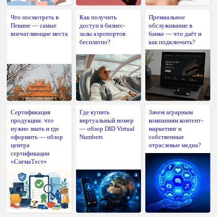
Что посмотреть в
Как получить
Премиальное
Пекине — самые
доступ в бизнес-
обслуживание в
впечатляющие места
залы аэропортов
банке — что даёт и
бесплатно?
как подключить?
Сертификация
Где купить
Зачем аграрным
продукции: что
виртуальный номер
компаниям контент-
нужно знать и где
— обзор DID Virtual
маркетинг и
оформить — обзор
Numbers
собственные
центра
отраслевые медиа?
сертификации
«СигмаТест»