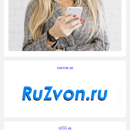
ruzvon.su
n555.su