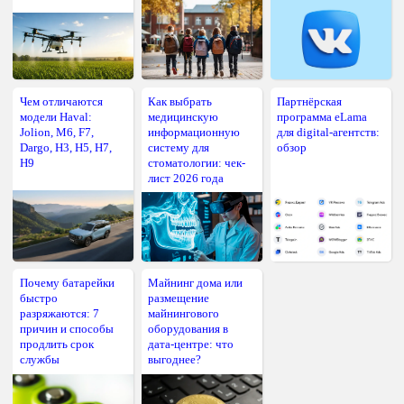
Чем отличаются
Как выбрать
Партнёрская
модели Haval:
медицинскую
программа eLama
Jolion, M6, F7,
информационную
для digital-агентств:
Dargo, H3, H5, H7,
систему для
обзор
H9
стоматологии: чек-
лист 2026 года
Почему батарейки
Майнинг дома или
быстро
размещение
разряжаются: 7
майнингового
причин и способы
оборудования в
продлить срок
дата-центре: что
службы
выгоднее?