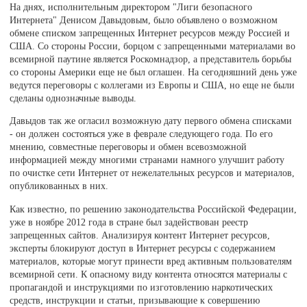
На днях, исполнительным директором "Лиги безопасного
Интернета" Денисом Давыдовым, было объявлено о возможном
обмене списком запрещенных Интернет ресурсов между Россией и
США. Со стороны России, борцом с запрещенными материалами во
всемирной паутине является Роскомнадзор, а представитель борьбы
со стороны Америки еще не был оглашен. На сегодняшний день уже
ведутся переговоры с коллегами из Европы и США, но еще не были
сделаны однозначные выводы.
Давыдов так же огласил возможную дату первого обмена списками
- он должен состояться уже в феврале следующего года. По его
мнению, совместные переговоры и обмен всевозможной
информацией между многими странами намного улучшит работу
по очистке сети Интернет от нежелательных ресурсов и материалов,
опубликованных в них.
Как известно, по решению законодательства Российской Федерации,
уже в ноябре 2012 года в стране был задействован реестр
запрещенных сайтов. Анализируя контент Интернет ресурсов,
эксперты блокируют доступ в Интернет ресурсы с содержанием
материалов, которые могут принести вред активным пользователям
всемирной сети. К опасному виду контента относятся материалы с
пропагандой и инструкциями по изготовлению наркотических
средств, инструкции и статьи, призывающие к совершению