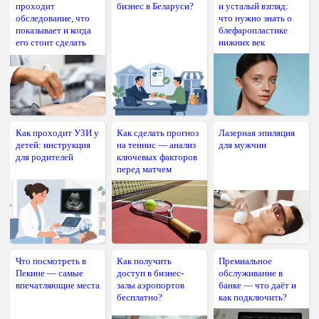
проходит
бизнес в Беларуси?
и усталый взгляд:
обследование, что
что нужно знать о
показывает и когда
блефаропластике
его стоит сделать
нижних век
Как проходит УЗИ у
Как сделать прогноз
Лазерная эпиляция
детей: инструкция
на теннис — анализ
для мужчин
для родителей
ключевых факторов
перед матчем
Что посмотреть в
Как получить
Премиальное
Пекине — самые
доступ в бизнес-
обслуживание в
впечатляющие места
залы аэропортов
банке — что даёт и
бесплатно?
как подключить?