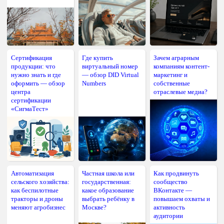
Сертификация
Где купить
Зачем аграрным
продукции: что
виртуальный номер
компаниям контент-
нужно знать и где
— обзор DID Virtual
маркетинг и
оформить — обзор
Numbers
собственные
центра
отраслевые медиа?
сертификации
«СигмаТест»
Автоматизация
Частная школа или
Как продвинуть
сельского хозяйства:
государственная:
сообщество
как беспилотные
какое образование
ВКонтакте —
тракторы и дроны
выбрать ребёнку в
повышаем охваты и
меняют агробизнес
Москве?
активность
аудитории