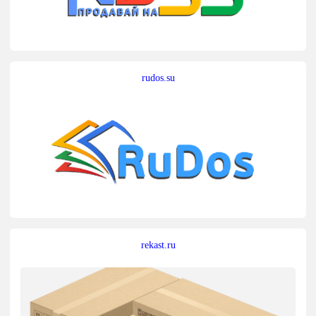
rudos.su
rekast.ru