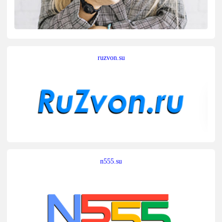
ruzvon.su
n555.su