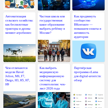
Автоматизация
Частная школа или
Как продвинуть
сельского хозяйства:
государственная:
сообщество
как беспилотные
какое образование
ВКонтакте —
тракторы и дроны
выбрать ребёнку в
повышаем охваты и
меняют агробизнес
Москве?
активность
аудитории
Чем отличаются
Как выбрать
Партнёрская
модели Haval:
медицинскую
программа eLama
Jolion, M6, F7,
информационную
для digital-агентств:
Dargo, H3, H5, H7,
систему для
обзор
H9
стоматологии: чек-
лист 2026 года