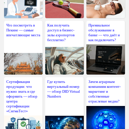
Что посмотреть в
Как получить
Премиальное
Пекине — самые
доступ в бизнес-
обслуживание в
впечатляющие места
залы аэропортов
банке — что даёт и
бесплатно?
как подключить?
Сертификация
Где купить
Зачем аграрным
продукции: что
виртуальный номер
компаниям контент-
нужно знать и где
— обзор DID Virtual
маркетинг и
оформить — обзор
Numbers
собственные
центра
отраслевые медиа?
сертификации
«СигмаТест»