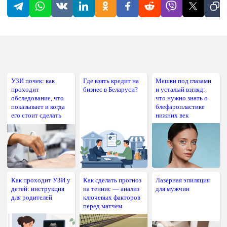
УЗИ почек: как
Где взять кредит на
Мешки под глазами
проходит
бизнес в Беларуси?
и усталый взгляд:
обследование, что
что нужно знать о
показывает и когда
блефаропластике
его стоит сделать
нижних век
Как проходит УЗИ у
Как сделать прогноз
Лазерная эпиляция
детей: инструкция
на теннис — анализ
для мужчин
для родителей
ключевых факторов
перед матчем