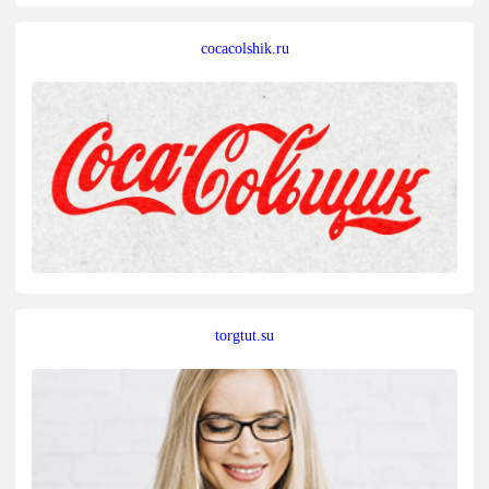
cocacolshik.ru
torgtut.su