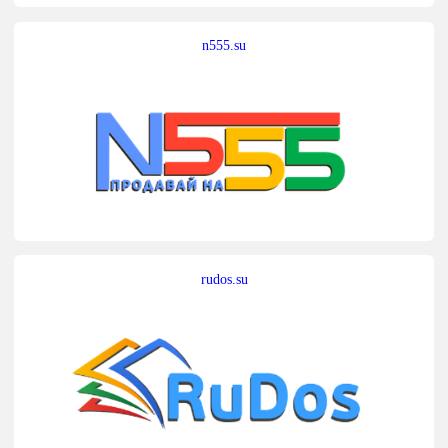
n555.su
rudos.su