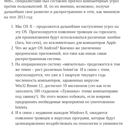
Web», специалистами был составлен прогноз компьютерных угроз
против пользователей. И, по их мнению, возможно, получат
дальнейшее свое развитие и распространение в сети, как минимум
на этот 2013 год:
Mac OS X – продолжится дальнейшее наступление угроз на
эту OS. Прогнозируется появление троянцев на горизонте,
для проникновения будут использоваться различные лазейки
(Java, bot-сети), но исключительно для компьютеров Apple.
Что же ждет OS Android? Кончено же увеличение
вредоносных приложений, все-таки как-никак самая
распространенная система.
На операционную систему «мягкотелых» продолжится в том
же темпе – рост различных botnet'ов. И в связи с этим,
прогнозируется, что уже в 1 квартале текущего года
численность компьютеров, зараженных вирусом
Win32.Rmnet.12, достигнет 10 миллионов (это как если
заполнить 100 стадионов «Лужники» этими компьютерами
под завязку!). Но этого можно избежать, если вовремя
предпринять необходимые мероприятия по уничтожению
botneta.
И в связи с недавним выходом Windows 8, ожидается
появление троянцев и вирусных программ, которые будут
целенаправленно воздействовать на технологии и уязвимости