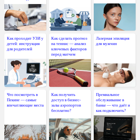
Как проходит УЗИ у
Как сделать прогноз
Лазерная эпиляция
детей: инструкция
на теннис — анализ
для мужчин
для родителей
ключевых факторов
перед матчем
Что посмотреть в
Как получить
Премиальное
Пекине — самые
доступ в бизнес-
обслуживание в
впечатляющие места
залы аэропортов
банке — что даёт и
бесплатно?
как подключить?