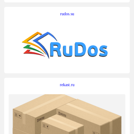
rudos.su
rekast.ru