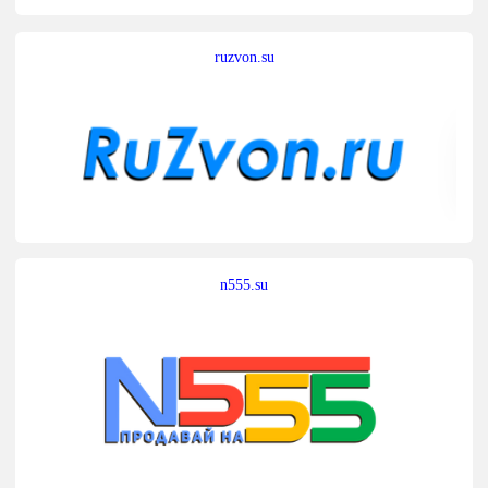
ruzvon.su
n555.su