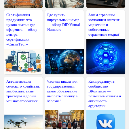
Сертификация
Где купить
Зачем аграрным
продукции: что
виртуальный номер
компаниям контент-
нужно знать и где
— обзор DID Virtual
маркетинг и
оформить — обзор
Numbers
собственные
центра
отраслевые медиа?
сертификации
«СигмаТест»
Автоматизация
Частная школа или
Как продвинуть
сельского хозяйства:
государственная:
сообщество
как беспилотные
какое образование
ВКонтакте —
тракторы и дроны
выбрать ребёнку в
повышаем охваты и
меняют агробизнес
Москве?
активность
аудитории