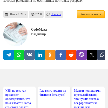
которых размещена на бесплатных почтовых ресурсах.
16 нояб. 2012
2,238
Новости
Комментировать
CodoMaza
Владимир
УЗИ почек: как
Где взять кредит на
Мешки под глазами
проходит
бизнес в Беларуси?
и усталый взгляд:
обследование, что
что нужно знать о
показывает и когда
блефаропластике
его стоит сделать
нижних век