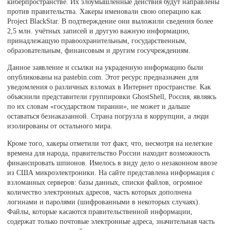
киберпространстве. Их злоумышленные действия будут направлены
против правительства. Хакеры именовали свою операцию как
Project BlackStar. В подтверждение они выложили сведения более
2,5 млн. учётных записей и другую важную информацию,
принадлежащую правоохранительным, государственным,
образовательным, финансовым и другим госучреждениям.
Данное заявление и ссылки на украденную информацию были
опубликованы на pastebin.com. Этот ресурс предназначен для
уведомления о различных взломах в Интернет пространстве. Как
объяснили представители группировки GhostShell, Россия, являясь
по их словам «государством тирании», не может и дальше
оставаться безнаказанной. Страна погрузла в коррупции, а люди
изолированы от остального мира.
Кроме того, хакеры отметили тот факт, что, несмотря на нелегкие
времена для народа, правительство России находит возможность
финансировать шпионов. Имелось в виду дело о незаконном ввозе
из США микроэлектроники. На сайте представлена информация с
взломанных серверов: базы данных, списки файлов, огромное
количество электронных адресов, часть которых дополнена
логинами и паролями (шифрованными в некоторых случаях).
Файлы, которые касаются правительственной информации,
содержат только почтовые электронные адреса, значительная часть