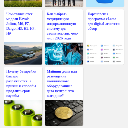
Чем отличаются
Как выбрать
Партнёрская
модели Haval:
медицинскую
программа eLama
Jolion, M6, F7,
информационную
для digital-агентств:
Dargo, H3, H5, H7,
систему для
обзор
H9
стоматологии: чек-
лист 2026 года
Почему батарейки
Майнинг дома или
быстро
размещение
разряжаются: 7
майнингового
причин и способы
оборудования в
продлить срок
дата-центре: что
службы
выгоднее?