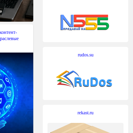
контент-
траслевые
rudos.su
rekast.ru