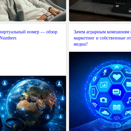
 виртуальный номер — обзор
Зачем аграрным компаниям 
 Numbers
маркетинг и собственные о
медиа?