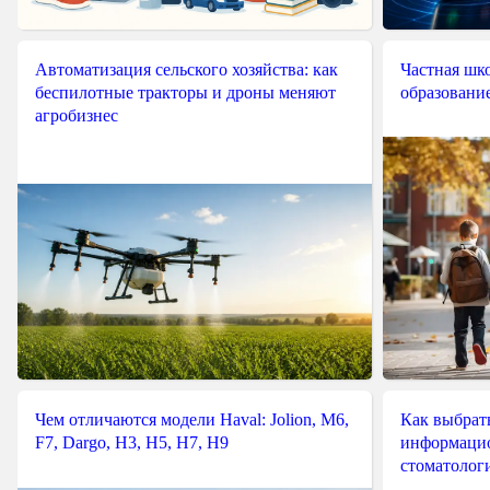
Автоматизация сельского хозяйства: как
Частная шко
беспилотные тракторы и дроны меняют
образовани
агробизнес
Чем отличаются модели Haval: Jolion, M6,
Как выбрат
F7, Dargo, H3, H5, H7, H9
информацио
стоматологи