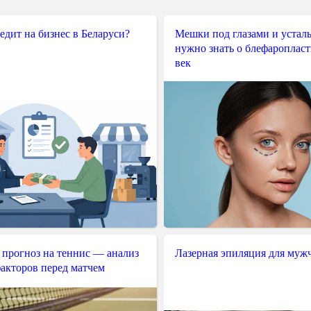
редит на бизнес в Беларуси?
Мешки под глазами и усталы
нужно знать о блефароплас
век
 прогноз на теннис — анализ
Лазерная эпиляция для муж
акторов перед матчем