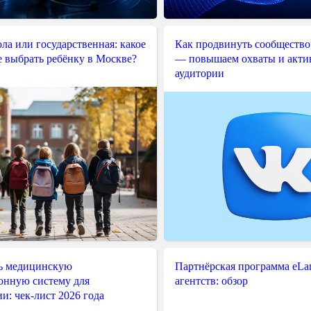
ла или государственная: какое
Как продвинуть сообщество
е выбрать ребёнку в Москве?
— повышаем охваты и акти
аудитории
ь медицинскую
Партнёрская программа eLama
нную систему для
агентств: обзор
и: чек-лист 2026 года