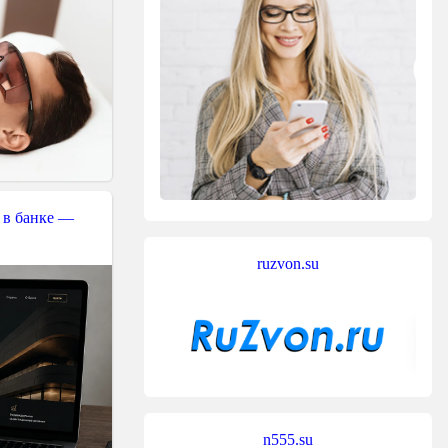
 в банке —
ruzvon.su
n555.su