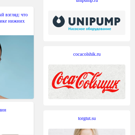
unipump.ru
й взгляд: что
тике нижних
cocacolshik.ru
чин
torgtut.su