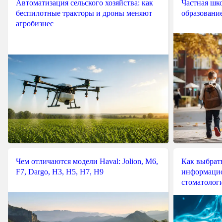
Автоматизация сельского хозяйства: как
Частная шко
беспилотные тракторы и дроны меняют
образовани
агробизнес
Чем отличаются модели Haval: Jolion, M6,
Как выбрат
F7, Dargo, H3, H5, H7, H9
информацио
стоматологи