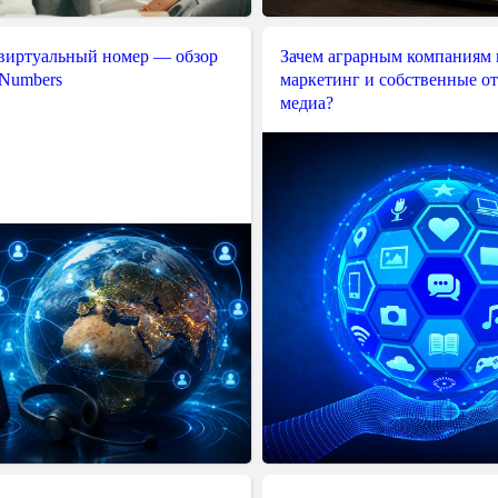
 виртуальный номер — обзор
Зачем аграрным компаниям 
 Numbers
маркетинг и собственные о
медиа?