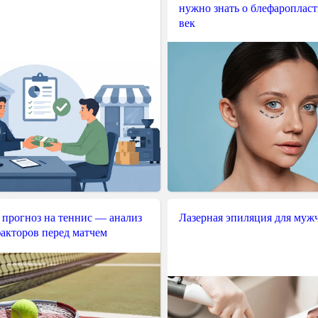
нужно знать о блефароплас
век
 прогноз на теннис — анализ
Лазерная эпиляция для муж
акторов перед матчем