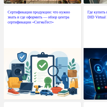
Сертификация продукции: что нужно
Где купить
знать и где оформить — обзор центра
DID Virtual
сертификации «СигмаТест»