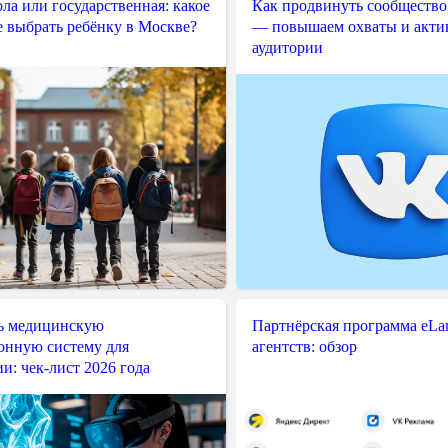
ла или государственная: какое
Как продвинуть сообщество
е выбрать ребёнку в Москве?
— повышаем охваты и акти
аудитории
ь медицинскую
Партнёрская программа eLama
нную систему для
агентств: обзор
и: чек-лист 2026 года