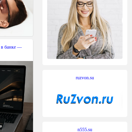
 в банке —
ruzvon.su
n555.su