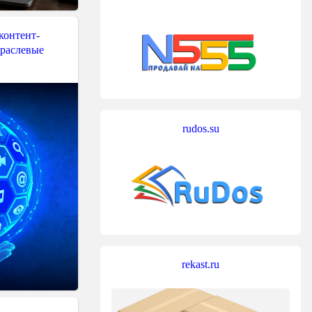
контент-
траслевые
rudos.su
rekast.ru