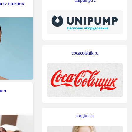
unipump.ru
тике нижних
cocacolshik.ru
чин
torgtut.su