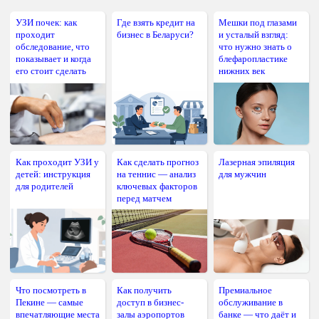
УЗИ почек: как
Где взять кредит на
Мешки под глазами
проходит
бизнес в Беларуси?
и усталый взгляд:
обследование, что
что нужно знать о
показывает и когда
блефаропластике
его стоит сделать
нижних век
Как проходит УЗИ у
Как сделать прогноз
Лазерная эпиляция
детей: инструкция
на теннис — анализ
для мужчин
для родителей
ключевых факторов
перед матчем
Что посмотреть в
Как получить
Премиальное
Пекине — самые
доступ в бизнес-
обслуживание в
впечатляющие места
залы аэропортов
банке — что даёт и