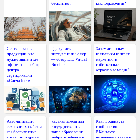
бесплатно?
как подключить?
Сертификация
Где купить
Зачем аграрным
продукции: что
виртуальный номер
компаниям контент-
нужно знать и где
— обзор DID Virtual
маркетинг и
оформить — обзор
Numbers
собственные
центра
отраслевые медиа?
сертификации
«СигмаТест»
Автоматизация
Частная школа или
Как продвинуть
сельского хозяйства:
государственная:
сообщество
как беспилотные
какое образование
ВКонтакте —
тракторы и дроны
выбрать ребёнку в
повышаем охваты и