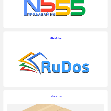
rudos.su
rekast.ru