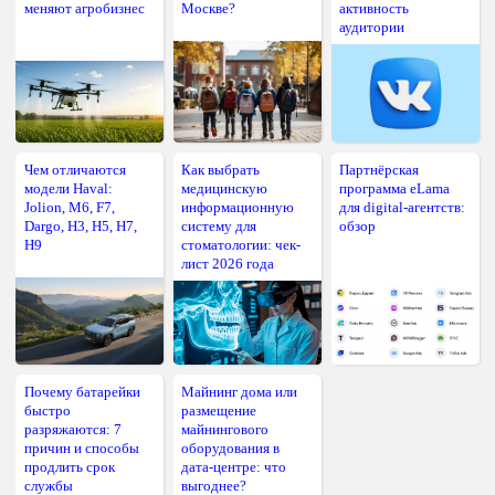
меняют агробизнес
Москве?
активность
аудитории
Чем отличаются
Как выбрать
Партнёрская
модели Haval:
медицинскую
программа eLama
Jolion, M6, F7,
информационную
для digital-агентств:
Dargo, H3, H5, H7,
систему для
обзор
H9
стоматологии: чек-
лист 2026 года
Почему батарейки
Майнинг дома или
быстро
размещение
разряжаются: 7
майнингового
причин и способы
оборудования в
продлить срок
дата-центре: что
службы
выгоднее?