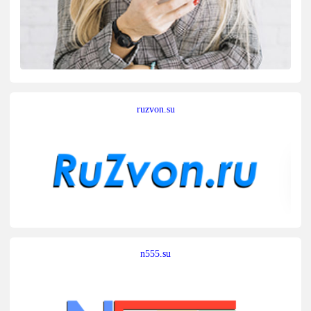
ruzvon.su
n555.su