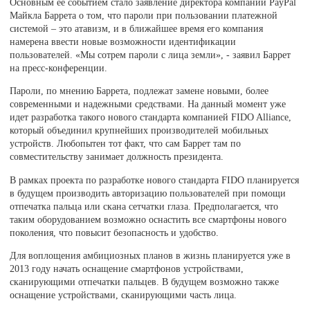
Основным ее событием стало заявление директора компании PayPal
Майкла Баррета о том, что пароли при пользовании платежной
системой – это атавизм, и в ближайшее время его компания
намерена ввести новые возможности идентификации
пользователей. «Мы сотрем пароли с лица земли», - заявил Баррет
на пресс-конференции.
Пароли, по мнению Баррета, подлежат замене новыми, более
современными и надежными средствами. На данный момент уже
идет разработка такого нового стандарта компанией FIDO Alliance,
который объединил крупнейших производителей мобильных
устройств. Любопытен тот факт, что сам Баррет там по
совместительству занимает должность президента.
В рамках проекта по разработке нового стандарта FIDO планируется
в будущем производить авторизацию пользователей при помощи
отпечатка пальца или скана сетчатки глаза. Предполагается, что
таким оборудованием возможно оснастить все смартфоны нового
поколения, что повысит безопасность и удобство.
Для воплощения амбициозных планов в жизнь планируется уже в
2013 году начать оснащение смартфонов устройствами,
сканирующими отпечатки пальцев. В будущем возможно также
оснащение устройствами, сканирующими часть лица.