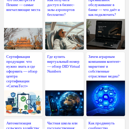
Пекине — самые
доступ в бизнес-
обслуживание в
впечатляющие места
залы аэропортов
банке — что даёт и
бесплатно?
как подключить?
Сертификация
Где купить
Зачем аграрным
продукции: что
виртуальный номер
компаниям контент-
нужно знать и где
— обзор DID Virtual
маркетинг и
оформить — обзор
Numbers
собственные
центра
отраслевые медиа?
сертификации
«СигмаТест»
Автоматизация
Частная школа или
Как продвинуть
сельского хозяйства:
государственная:
сообщество