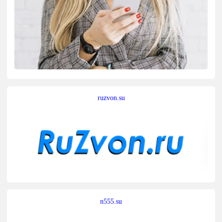
ruzvon.su
n555.su