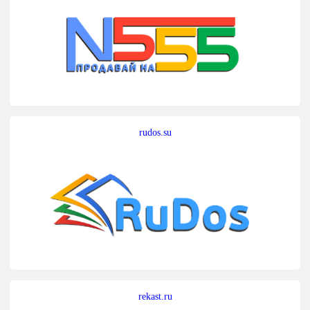
rudos.su
rekast.ru