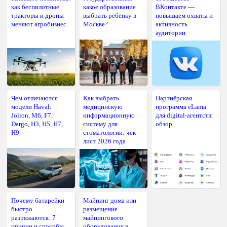
как беспилотные
какое образование
ВКонтакте —
тракторы и дроны
выбрать ребёнку в
повышаем охваты и
меняют агробизнес
Москве?
активность
аудитории
Чем отличаются
Как выбрать
Партнёрская
модели Haval:
медицинскую
программа eLama
Jolion, M6, F7,
информационную
для digital-агентств:
Dargo, H3, H5, H7,
систему для
обзор
H9
стоматологии: чек-
лист 2026 года
Почему батарейки
Майнинг дома или
быстро
размещение
разряжаются: 7
майнингового
причин и способы
оборудования в