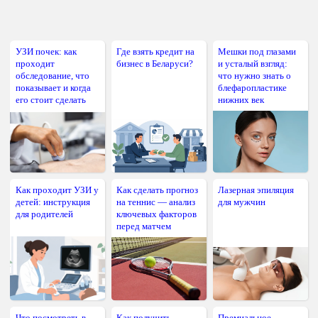
УЗИ почек: как
Где взять кредит на
Мешки под глазами
проходит
бизнес в Беларуси?
и усталый взгляд:
обследование, что
что нужно знать о
показывает и когда
блефаропластике
его стоит сделать
нижних век
Как проходит УЗИ у
Как сделать прогноз
Лазерная эпиляция
детей: инструкция
на теннис — анализ
для мужчин
для родителей
ключевых факторов
перед матчем
Что посмотреть в
Как получить
Премиальное