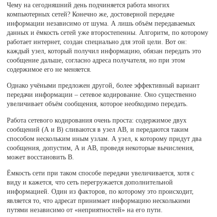
Чему на сегодняшний день подчиняется работа многих
компьютерных сетей? Конечно же, достоверной передаче
информации независимо от шума. А лишь объём передаваемых
данных и ёмкость сетей уже второстепенны. Алгоритм, по которому
работает интернет, создан специально для этой цели. Вот он:
каждый узел, который получил информацию, обязан передать это
сообщение дальше, согласно адреса получателя, но при этом
содержимое его не меняется.
Однако учёными предложен другой, более эффективный вариант
передачи информации – сетевое кодирование. Оно существенно
увеличивает объём сообщения, которое необходимо передать.
Работа сетевого кодирования очень проста: содержимое двух
сообщений (А и В) сливаются в узел AB, и передаются таким
способом нескольким иным узлам. А узел, к которому придут два
сообщения, допустим, А и AB, проведя некоторые вычисления,
может восстановить В.
Ёмкость сети при таком способе передачи увеличивается, хотя с
виду и кажется, что сеть перегружается дополнительной
информацией. Один из факторов, по которому это происходит,
является то, что адресат принимает информацию несколькими
путями независимо от «неприятностей» на его пути.