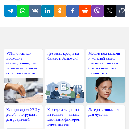
УЗИ почек: как
Где взять кредит на
Мешки под глазами
проходит
бизнес в Беларуси?
и усталый взгляд:
обследование, что
что нужно знать о
показывает и когда
блефаропластике
его стоит сделать
нижних век
Как проходит УЗИ у
Как сделать прогноз
Лазерная эпиляция
детей: инструкция
на теннис — анализ
для мужчин
для родителей
ключевых факторов
перед матчем