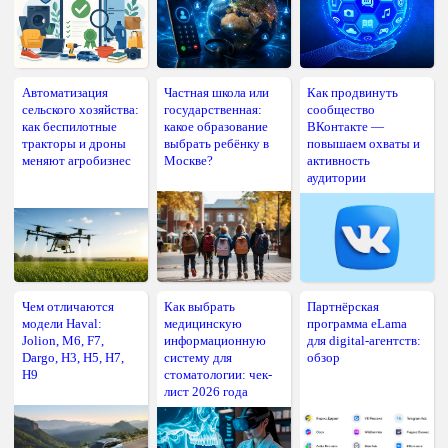
Автоматизация
Частная школа или
Как продвинуть
сельского хозяйства:
государственная:
сообщество
как беспилотные
какое образование
ВКонтакте —
тракторы и дроны
выбрать ребёнку в
повышаем охваты и
меняют агробизнес
Москве?
активность
аудитории
Чем отличаются
Как выбрать
Партнёрская
модели Haval:
медицинскую
программа eLama
Jolion, M6, F7,
информационную
для digital-агентств:
Dargo, H3, H5, H7,
систему для
обзор
H9
стоматологии: чек-
лист 2026 года