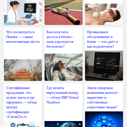
Что посмотреть в
Как получить
Премиальное
Пекине — самые
доступ в бизнес-
обслуживание в
впечатляющие места
залы аэропортов
банке — что даёт и
бесплатно?
как подключить?
Сертификация
Где купить
Зачем аграрным
продукции: что
виртуальный номер
компаниям контент-
нужно знать и где
— обзор DID Virtual
маркетинг и
оформить — обзор
Numbers
собственные
центра
отраслевые медиа?
сертификации
«СигмаТест»