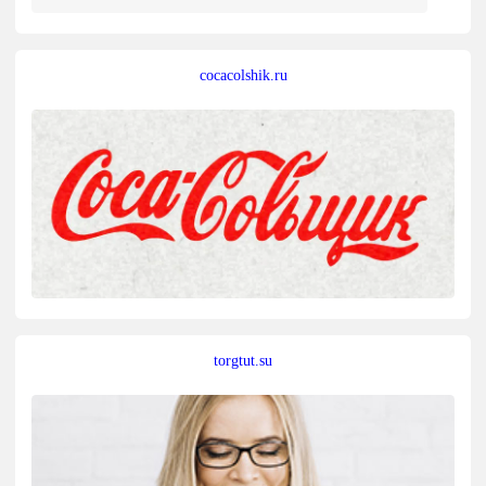
cocacolshik.ru
torgtut.su