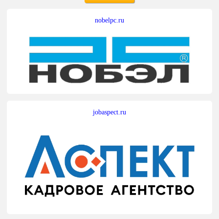
nobelpc.ru
jobaspect.ru