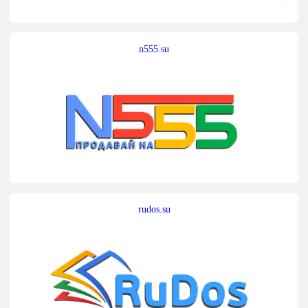
n555.su
rudos.su