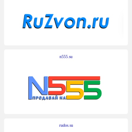
n555.su
rudos.su