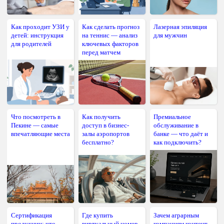
Как проходит УЗИ у
Как сделать прогноз
Лазерная эпиляция
детей: инструкция
на теннис — анализ
для мужчин
для родителей
ключевых факторов
перед матчем
Что посмотреть в
Как получить
Премиальное
Пекине — самые
доступ в бизнес-
обслуживание в
впечатляющие места
залы аэропортов
банке — что даёт и
бесплатно?
как подключить?
Сертификация
Где купить
Зачем аграрным
продукции: что
виртуальный номер
компаниям контент-