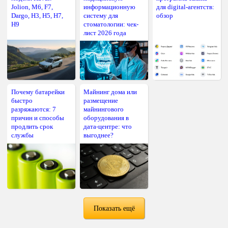
Jolion, M6, F7,
информационную
для digital-агентств:
Dargo, H3, H5, H7,
систему для
обзор
H9
стоматологии: чек-
лист 2026 года
Почему батарейки
Майнинг дома или
быстро
размещение
разряжаются: 7
майнингового
причин и способы
оборудования в
продлить срок
дата-центре: что
службы
выгоднее?
Показать ещё