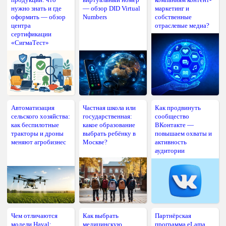
нужно знать и где
— обзор DID Virtual
маркетинг и
оформить — обзор
Numbers
собственные
центра
отраслевые медиа?
сертификации
«СигмаТест»
Автоматизация
Частная школа или
Как продвинуть
сельского хозяйства:
государственная:
сообщество
как беспилотные
какое образование
ВКонтакте —
тракторы и дроны
выбрать ребёнку в
повышаем охваты и
меняют агробизнес
Москве?
активность
аудитории
Чем отличаются
Как выбрать
Партнёрская
модели Haval:
медицинскую
программа eLama